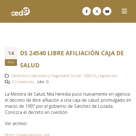
DS 24540 LIBRE AFILIACIÓN CAJA DE
14
Nov
SALUD
Derechos Laborales y Seguridad Social - OBESS
,
Legislación
0 Comments
Like:
0
La Ministra de Salud, Nila Heredia puso nuevamente en vigencia
el decreto de libre afiliación a una caja de salud, promulgado en
marzo de 1997 por el gobierno de Sánchez de Lozada.
Conozca el decreto en cuestión.
Ver archivo:
https://www.lexivox.org