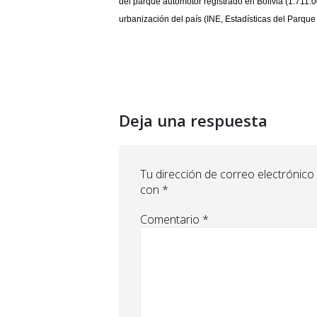
del parque automotor registrado en Bolivia (1.711.0
urbanización del país (INE, Estadísticas del Parque 
Deja una respuesta
Tu dirección de correo electrónico
con
*
Comentario
*