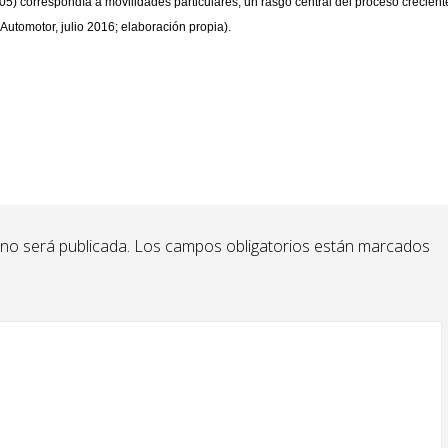
05) correspondía a movilidades particulares, un rasgo central del proceso crecient
Automotor, julio 2016; elaboración propia).
 no será publicada.
Los campos obligatorios están marcados