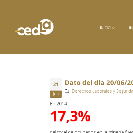
INICIO
I
Dato del día 20/06/2
21
Derechos Laborales y Segurida
Jun
En 2014
17,3%
del total de ocupados en la minería fu