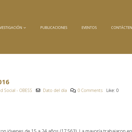
NVESTIGACIÓN
PUBLICACIONES
EVENTOS
CONTÁCTE
016
d Social - OBESS
Dato del día
0 Comments
Like:
0
eron jóvenes de 15 a 24 años (17.563). La mayoría trabajaron en