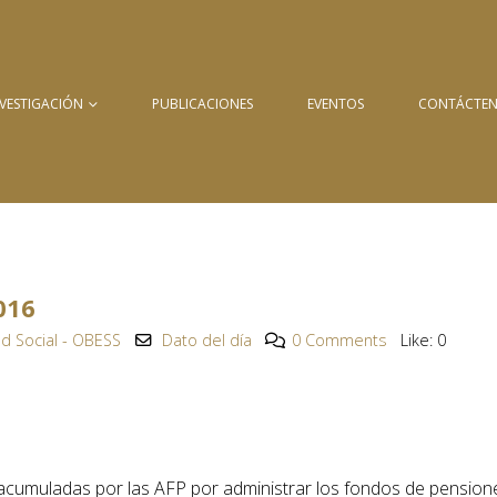
NVESTIGACIÓN
PUBLICACIONES
EVENTOS
CONTÁCTE
016
d Social - OBESS
Dato del día
0 Comments
Like:
0
acumuladas por las AFP por administrar los fondos de pension