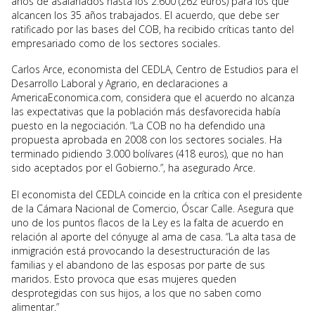
años de asalariados hasta los 2.600 (262 euros) para los que
alcancen los 35 años trabajados. El acuerdo, que debe ser
ratificado por las bases del COB, ha recibido críticas tanto del
empresariado como de los sectores sociales.
Carlos Arce, economista del CEDLA, Centro de Estudios para el
Desarrollo Laboral y Agrario, en declaraciones a
AmericaEconomica.com, considera que el acuerdo no alcanza
las expectativas que la población más desfavorecida había
puesto en la negociación. “La COB no ha defendido una
propuesta aprobada en 2008 con los sectores sociales. Ha
terminado pidiendo 3.000 bolívares (418 euros), que no han
sido aceptados por el Gobierno.”, ha asegurado Arce.
El economista del CEDLA coincide en la crítica con el presidente
de la Cámara Nacional de Comercio, Óscar Calle. Asegura que
uno de los puntos flacos de la Ley es la falta de acuerdo en
relación al aporte del cónyuge al ama de casa. “La alta tasa de
inmigración está provocando la desestructuración de las
familias y el abandono de las esposas por parte de sus
maridos. Esto provoca que esas mujeres queden
desprotegidas con sus hijos, a los que no saben como
alimentar.”