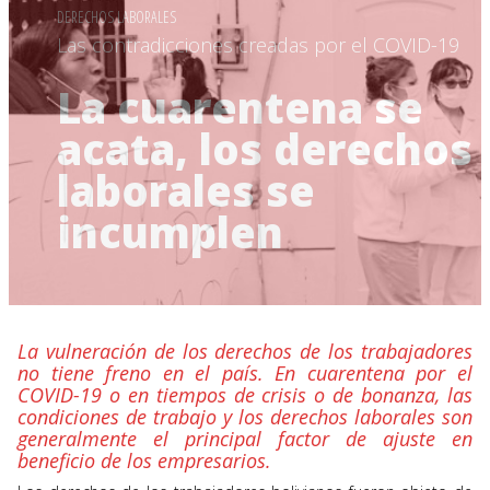
DERECHOS LABORALES
Las contradicciones creadas por el COVID-19
La cuarentena se
acata, los derechos
laborales se
incumplen
La vulneración de los derechos de los trabajadores
no tiene freno en el país. En cuarentena por el
COVID-19 o en tiempos de crisis o de bonanza, las
condiciones de trabajo y los derechos laborales son
generalmente el principal factor de ajuste en
beneficio de los empresarios.