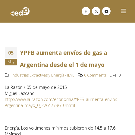
YPFB aumenta envíos de gas a
05
May
Argentina desde el 1 de mayo
Industrias Extractivas y Energía - IEYE
0 Comments
Like:
0
La Razón / 05 de mayo de 2015
Miguel Lazcano
http://www.la-razon.com/economia/YPFB-aumenta-envios-
Argentina-mayo_0_2264773610.html
Energía. Los volúmenes mínimos subieron de 14,5 a 17,6
MMmcd