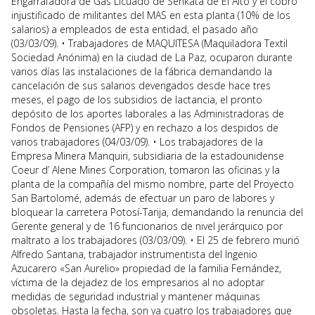
Engarrafadora de Gas Licuado de Senkata de El Alto y el cobro
injustificado de militantes del MAS en esta planta (10% de los
salarios) a empleados de esta entidad, el pasado año
(03/03/09). • Trabajadores de MAQUITESA (Maquiladora Textil
Sociedad Anónima) en la ciudad de La Paz, ocuparon durante
varios días las instalaciones de la fábrica demandando la
cancelación de sus salarios devengados desde hace tres
meses, el pago de los subsidios de lactancia, el pronto
depósito de los aportes laborales a las Administradoras de
Fondos de Pensiones (AFP) y en rechazo a los despidos de
varios trabajadores (04/03/09). • Los trabajadores de la
Empresa Minera Manquiri, subsidiaria de la estadounidense
Coeur d’ Alene Mines Corporation, tomaron las oficinas y la
planta de la compañía del mismo nombre, parte del Proyecto
San Bartolomé, además de efectuar un paro de labores y
bloquear la carretera Potosí-Tarija, demandando la renuncia del
Gerente general y de 16 funcionarios de nivel jerárquico por
maltrato a los trabajadores (03/03/09). • El 25 de febrero murió
Alfredo Santana, trabajador instrumentista del Ingenio
Azucarero «San Aurelio» propiedad de la familia Fernández,
víctima de la dejadez de los empresarios al no adoptar
medidas de seguridad industrial y mantener máquinas
obsoletas. Hasta la fecha, son ya cuatro los trabajadores que