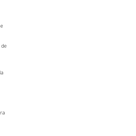
ue
s de
la
ura