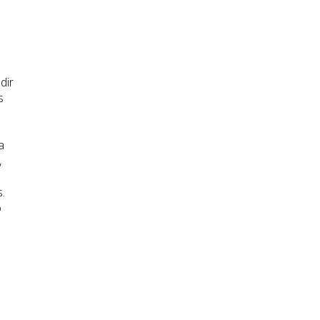
dir
s
a
,
.
o