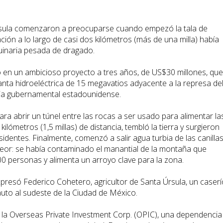
Úrsula comenzaron a preocuparse cuando empezó la tala de
ción a lo largo de casi dos kilómetros (más de una milla) había
uinaria pesada de dragado.
 en un ambicioso proyecto a tres años, de US$30 millones, que
nta hidroeléctrica de 15 megavatios adyacente a la represa de
ia gubernamental estadounidense.
ara abrir un túnel entre las rocas a ser usado para alimentar la
kilómetros (1,5 millas) de distancia, tembló la tierra y surgieron
esidentes. Finalmente, comenzó a salir agua turbia de las canillas
eor: se había contaminado el manantial de la montaña que
00 personas y alimenta un arroyo clave para la zona.
xpresó Federico Cohetero, agricultor de Santa Úrsula, un caserí
uto al sudeste de la Ciudad de México.
r la Overseas Private Investment Corp. (OPIC), una dependencia