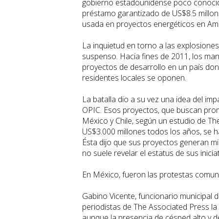
gobierno estadounidense poco conocid
préstamo garantizado de US$8.5 millon
usada en proyectos energéticos en Amé
La inquietud en torno a las explosione
suspenso. Hacia fines de 2011, los man
proyectos de desarrollo en un país dond
residentes locales se oponen.
La batalla dio a su vez una idea del i
OPIC. Esos proyectos, que buscan pro
México y Chile, según un estudio de Th
US$3.000 millones todos los años, se 
Ésta dijo que sus proyectos generan mi
no suele revelar el estatus de sus iniciat
En México, fueron las protestas comunit
Gabino Vicente, funcionario municipal 
periodistas de The Associated Press la
aunque la presencia de césped alto y 