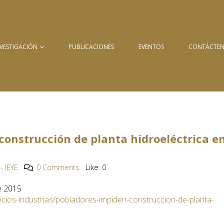
NVESTIGACIÓN
PUBLICACIONES
EVENTOS
CONTÁCTE
construcción de planta hidroeléctrica e
- IEYE
0 Comments
Like:
0
e 2015
ios-industrias/pobladores-impiden-construccion-de-planta-