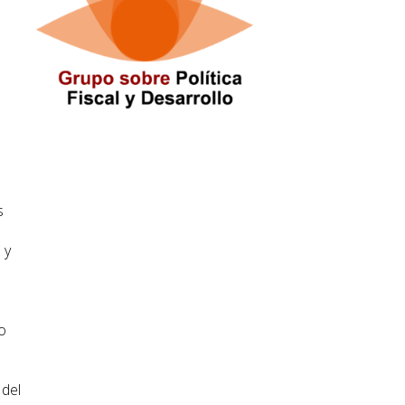
l
s
 y
o
 del