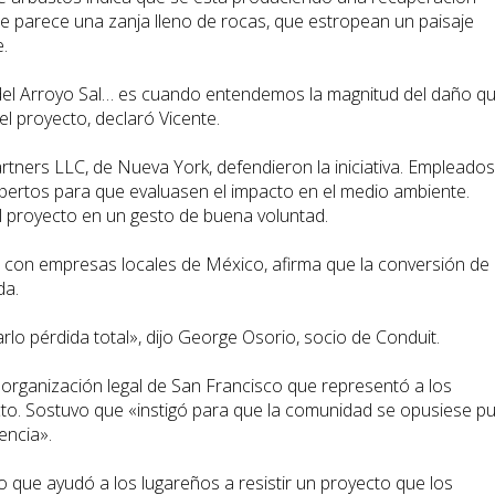
ue parece una zanja lleno de rocas, que estropean un paisaje
.
del Arroyo Sal… es cuando entendemos la magnitud del daño q
 proyecto, declaró Vicente.
Partners LLC, de Nueva York, defendieron la iniciativa. Empleado
expertos para que evaluasen el impacto en el medio ambiente.
l proyecto en un gesto de buena voluntad.
ó con empresas locales de México, afirma que la conversión de 
da.
o pérdida total», dijo George Osorio, socio de Conduit.
 organización legal de San Francisco que representó a los
cto. Sostuvo que «instigó para que la comunidad se opusiese p
encia».
jo que ayudó a los lugareños a resistir un proyecto que los