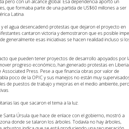
a pero con un alcance global. Esa dependencia aportó un
es, que formaba parte de una partida de US$60 millones a ser
rica Latina.
s y el agua desencadenó protestas que dejaron el proyecto en
ifestantes cantaron victoria y demostraron que es posible impe
e generalmente esas iniciativas se hacen realidad incluso si lo
mpacto que pueden tener proyectos de desarrollo apoyados por l
mover progreso económico, han generado protestas en Liberia
e Associated Press. Pese a que financia obras por valor de
habla poco de la OPIC y sus manejos no están muy supervisados
les de puestos de trabajo y mejoras en el medio ambiente, per
ivas.
arias las que sacaron el tema a la luz.
de Santa Úrsula que hace de enlace con el gobierno, mostró a
 zona donde se talaron los árboles. Todavía no hay árboles,
de arbustos indica que se está produciendo una recuperación