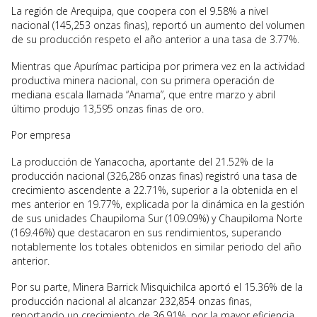
La región de Arequipa, que coopera con el 9.58% a nivel
nacional (145,253 onzas finas), reportó un aumento del volumen
de su producción respeto el año anterior a una tasa de 3.77%.
Mientras que Apurímac participa por primera vez en la actividad
productiva minera nacional, con su primera operación de
mediana escala llamada “Anama”, que entre marzo y abril
último produjo 13,595 onzas finas de oro.
Por empresa
La producción de Yanacocha, aportante del 21.52% de la
producción nacional (326,286 onzas finas) registró una tasa de
crecimiento ascendente a 22.71%, superior a la obtenida en el
mes anterior en 19.77%, explicada por la dinámica en la gestión
de sus unidades Chaupiloma Sur (109.09%) y Chaupiloma Norte
(169.46%) que destacaron en sus rendimientos, superando
notablemente los totales obtenidos en similar periodo del año
anterior.
Por su parte, Minera Barrick Misquichilca aportó el 15.36% de la
producción nacional al alcanzar 232,854 onzas finas,
reportando un crecimiento de 36.91%, por la mayor eficiencia