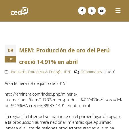
MEM: Producción de oro del Perú
09
Jun
creció 14.91% en abril
Industrias Extractivas y Energía - IEYE
0 Comments
Like:
0
Área Minera / 9 de junio de 2015
http://aminera.com/index.php/mineria-
internacional/item/11732-mem-producci%C3%B3n-de-oro-del-
per%C3%BA-creci%C3%B3-1491-en-abril.html
La región La Libertad se mantiene en el primer lugar de aporte
a la producción aurífera nacional, mientras que Apurímac
ingresa a la lista de regiones productoras gracias a la mina