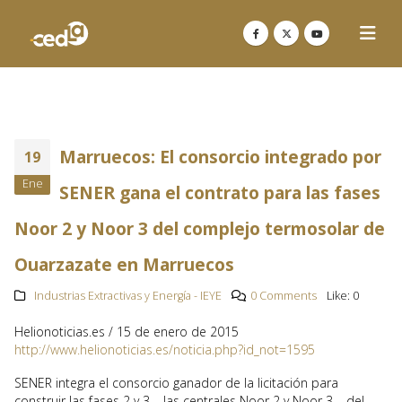
Marruecos: El consorcio integrado por
19
Ene
SENER gana el contrato para las fases
Noor 2 y Noor 3 del complejo termosolar de
Ouarzazate en Marruecos
Industrias Extractivas y Energía - IEYE
0 Comments
Like:
0
Helionoticias.es / 15 de enero de 2015
http://www.helionoticias.es/noticia.php?id_not=1595
SENER integra el consorcio ganador de la licitación para
construir las fases 2 y 3 – las centrales Noor 2 y Noor 3 – del