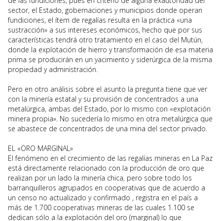
de las fundiciones, pues en criterio de alguna exautoridad del
sector, el Estado, gobernaciones y municipios donde operan
fundiciones, el ítem de regalías resulta en la práctica «una
sustracción» a sus intereses económicos, hecho que por sus
características tendrá otro tratamiento en el caso del Mutún,
donde la explotación de hierro y transformación de esa materia
prima se producirán en un yacimiento y siderúrgica de la misma
propiedad y administración.
Pero en otro análisis sobre el asunto la pregunta tiene que ver
con la minería estatal y su provisión de concentrados a una
metalúrgica, ambas del Estado, por lo mismo con «explotación
minera propia». No sucedería lo mismo en otra metalúrgica que
se abastece de concentrados de una mina del sector privado.
EL «ORO MARGINAL»
El fenómeno en el crecimiento de las regalías mineras en La Paz
está directamente relacionado con la producción de oro que
realizan por un lado la minería chica, pero sobre todo los
barranquilleros agrupados en cooperativas que de acuerdo a
un censo no actualizado y confirmado , registra en el país a
más de 1.700 cooperativas mineras de las cuales 1.100 se
dedican sólo a la explotación del oro (marginal) lo que