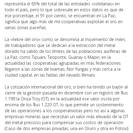
representa el 65% del total de las entidades «solidarias» en
todo el país, pero lo que sobresale en estos datos es que de
ese porcentaje, el 91 por ciento, se encuentran en La Paz,
significa que algo más de mil cooperativas explotan el oro en
varias zonas paceñas.
La «fiebre del oro» como se denomina al movimiento de miles
de trabajadores que se dedican a la extracción del metal
dorado ha salido de los límites de las poblaciones auríferas de
La Paz, como Tipuani, Teoponte, Guanay o Mapiri, en la
actualidad las cooperativas agrupadas en más federaciones
llegaron a las zonas de Ixiamas, Nor Yungas y más cerca a la
ciudad capital, en las faldas del nevado Illimani.
La cotización internacional del oro, si bien ha tenido un bajón al
cierre de la gestión pasada en diciembre con un registro de $us
1.199 la Onza Troy (OT), en la actualidad ese valor oscila por
encima de los $us 1.220 OT, lo que permite un sostenimiento
de las operaciones a los cooperativistas pero no así a algunas
empresas mineras que necesitan un valor más elevado de la OT
del metal precioso para compensar sus costos de operación.
(Caso de dos empresas privadas, una en Oruro y otra en Potosí)