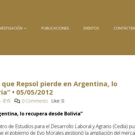
NVESTIGACIÓN
PUBLICACIONES
EVENTOS
CONTÁCTE
o que Repsol pierde en Argentina, lo
ia” • 05/05/2012
- IEYE
0 Comments
Like:
0
gentina, lo recupera desde Bolivia”
tro de Estudios para el Desarrollo Laboral y Agrario (Cedla) p
que el gobierno de Evo Morales gestionó la ampliación del merc