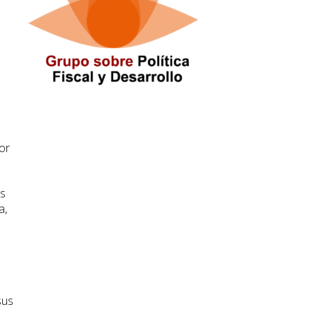
s
or
es
a,
sus