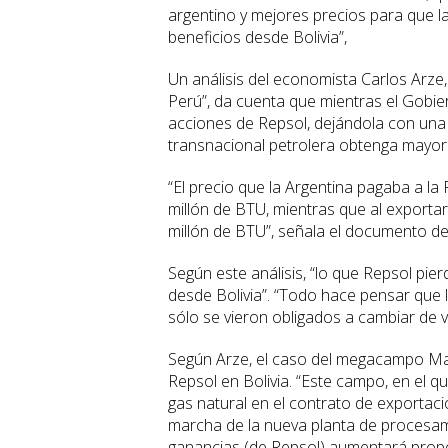
argentino y mejores precios para que l
beneficios desde Bolivia”,
Un análisis del economista Carlos Arze, t
Perú”, da cuenta que mientras el Gobier
acciones de Repsol, dejándola con una pa
transnacional petrolera obtenga mayor
“El precio que la Argentina pagaba a la
millón de BTU, mientras que al exportar
millón de BTU”, señala el documento d
Según este análisis, “lo que Repsol pie
desde Bolivia”. “Todo hace pensar que l
sólo se vieron obligados a cambiar de vir
Según Arze, el caso del megacampo Marg
Repsol en Bolivia. “Este campo, en el q
gas natural en el contrato de exportació
marcha de la nueva planta de procesam
ganancias (de Repsol) aumentará prop