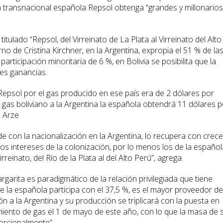
a transnacional española Repsol obtenga “grandes y millonarios
itulado “Repsol, del Virreinato de La Plata al Virreinato del Alto
no de Cristina Kirchner, en la Argentina, expropia el 51 % de la
rticipación minoritaria de 6 %, en Bolivia se posibilita que la
es ganancias.
 Repsol por el gas producido en ese país era de 2 dólares por
 gas boliviano a la Argentina la española obtendrá 11 dólares p
e Arze
rde con la nacionalización en la Argentina, lo recupera con crec
os intereses de la colonización, por lo menos los de la español
reinato, del Río de la Plata al del Alto Perú”, agrega.
arita es paradigmático de la relación privilegiada que tiene
ue la española participa con el 37,5 %, es el mayor proveedor de
n a la Argentina y su producción se triplicará con la puesta en
iento de gas el 1 de mayo de este año, con lo que la masa de 
orcionalmente”.