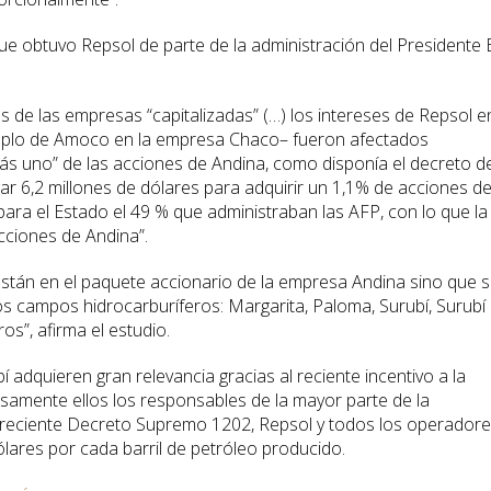
 que obtuvo Repsol de parte de la administración del Presidente 
 de las empresas “capitalizadas” (…) los intereses de Repsol en
emplo de Amoco en la empresa Chaco– fueron afectados
s uno” de las acciones de Andina, como disponía el decreto d
ar 6,2 millones de dólares para adquirir un 1,1% de acciones d
ara el Estado el 49 % que administraban las AFP, con lo que la
cciones de Andina”.
están en el paquete accionario de la empresa Andina sino que 
os campos hidrocarburíferos: Margarita, Paloma, Surubí, Surubí
s”, afirma el estudio.
adquieren gran relevancia gracias al reciente incentivo a la
samente ellos los responsables de la mayor parte de la
l reciente Decreto Supremo 1202, Repsol y todos los operador
ólares por cada barril de petróleo producido.