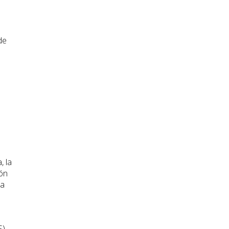
de
, la
ión
ia
S)