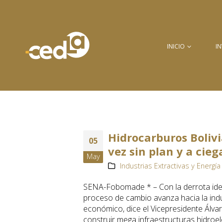
INICIO
I
Hidrocarburos Bolivi
05
vez sin plan y a cieg
May
Industrias Extractivas y Energía 
SENA-Fobomade * – Con la derrota ideol
proceso de cambio avanza hacia la indu
económico, dice el Vicepresidente Álvar
construir mega infraestructuras hidroelé