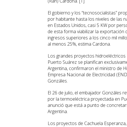
(Ran) Cardona. [1]
El gobierno y los “tecnosocialistas” pr
por habitante hasta los niveles de las
en Estados Unidos, casi 5 KW por person
de esta forma viabilizar la exportación 
ingresos superiores a los cinco mil mil
al menos 25%, estima Cardona.
Los grandes proyectos hidroeléctricos 
Puerto Suárez se planifican exclusivame
Argentina, confirmaron el ministro de H
Empresa Nacional de Electricidad (ENDE
Gonzáles.
El 26 de julio, el embajador Gonzáles r
por la termoeléctrica proyectada en Pue
anunció que está a punto de concretars
Argentina.
Los proyectos de Cachuela Esperanza, Ro