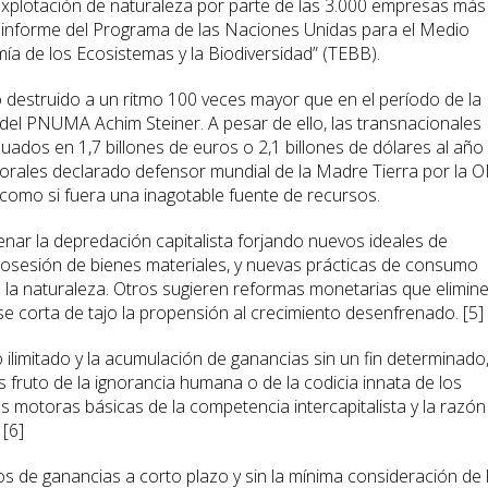
explotación de naturaleza por parte de las 3.000 empresas más
informe del Programa de las Naciones Unidas para el Medio
a de los Ecosistemas y la Biodiversidad” (TEBB).
o destruido a un ritmo 100 veces mayor que en el período de la
o del PNUMA Achim Steiner. A pesar de ello, las transnacionales
ados en 1,7 billones de euros o 2,1 billones de dólares al año 
Morales declarado defensor mundial de la Madre Tierra por la 
como si fuera una inagotable fuente de recursos.
nar la depredación capitalista forjando nuevos ideales de
 posesión de bienes materiales, y nuevas prácticas de consumo
e la naturaleza. Otros sugieren reformas monetarias que elimin
se corta de tajo la propensión al crecimiento desenfrenado. [5]
o ilimitado y la acumulación de ganancias sin un fin determinado
s fruto de la ignorancia humana o de la codicia innata de los
s motoras básicas de la competencia intercapitalista y la razón
 [6]
s de ganancias a corto plazo y sin la mínima consideración de 