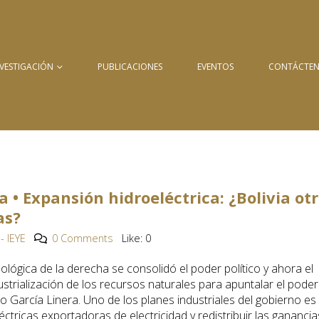
NVESTIGACIÓN
PUBLICACIONES
EVENTOS
CONTÁCTE
a • Expansión hidroeléctrica: ¿Bolivia ot
as?
- IEYE
0 Comments
Like:
0
ógica de la derecha se consolidó el poder político y ahora el
strialización de los recursos naturales para apuntalar el poder
o García Linera. Uno de los planes industriales del gobierno es
ctricas exportadoras de electricidad y redistribuir las ganancia