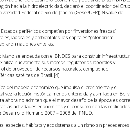
región hacia la hidroelectricidad, declaró el coordinador del Gru
Universidad Federal de Rio de Janeiro (Gesel/UFRJ) Nivalde de
 Estados periféricos competían por “inversiones frescas”,
ales, laborales y ambientales; los capitales “golondrina”
uebraron naciones enteras.
boliviano se endeuda con el BNDES para construir infraestructu
exibiliza nuevamente sus marcos regulatorios laborales y
 rol de proveedor de recursos naturales, compitiendo
ricas satélites de Brasil. [4]
ca del modelo económico que impulsa el crecimiento y el
vez la lección histórica menos entendida y asimilada en Bolivi
sta ahora no admiten que el mayor desafío de la época es corre
zar las actividades económicas y el consumo con las realidades
 de Desarrollo Humano 2007 – 2008 del PNUD.
, especies, hábitats y ecosistemas a un ritmo sin precedentes