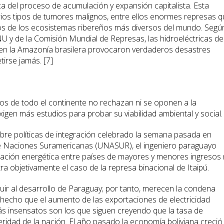
ica del proceso de acumulación y expansión capitalista. Esta
rios tipos de tumores malignos, entre ellos enormes represas 
ros de los ecosistemas ribereños más diversos del mundo. Segú
NU y de la Comisión Mundial de Represas, las hidroeléctricas de
s en la Amazonía brasilera provocaron verdaderos desastres
irse jamás. [7]
icos de todo el continente no rechazan ni se oponen a la
xigen más estudios para probar su viabilidad ambiental y social.
obre políticas de integración celebrado la semana pasada en
de Naciones Suramericanas (UNASUR), el ingeniero paraguayo
gración energética entre países de mayores y menores ingresos
a objetivamente el caso de la represa binacional de Itaipú.
ibuir al desarrollo de Paraguay; por tanto, merecen la condena
 hecho que el aumento de las exportaciones de electricidad
ás insensatos son los que siguen creyendo que la tasa de
ridad de la nación. El año pasado la economía boliviana creció