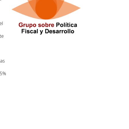
el
te
ñas
25%