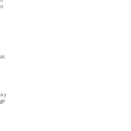
po
ras
a y
gir