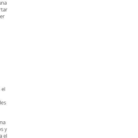
 una
rtar
ser
 el
les
ema
os y
a el