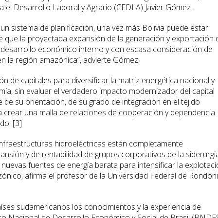
ra el Desarrollo Laboral y Agrario (CEDLA) Javier Gómez.
un sistema de planificación, una vez más Bolivia puede estar
e que la proyectada expansión de la generación y exportación 
l desarrollo económico interno y con escasa consideración de
n la región amazónica”, advierte Gómez.
ión de capitales para diversificar la matriz energética nacional y
ía, sin evaluar el verdadero impacto modernizador del capital
 de su orientación, de su grado de integración en el tejido
ra crear una malla de relaciones de cooperación y dependencia
do. [3]
infraestructuras hidroeléctricas están completamente
nsión y de rentabilidad de grupos corporativos de la siderurgia
 nuevas fuentes de energía barata para intensificar la explotac
zónico, afirma el profesor de la Universidad Federal de Rondon
países sudamericanos los conocimientos y la experiencia de
nco Nacional de Desarrollo Económico y Social de Brasil (BNDE