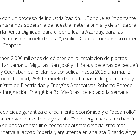
o con un proceso de industrialización… ¿Por qué es importante
entaremos soberanía de nuestra materia prima, y de ahí saldrá 
a la Renta Dignidad, para el bono Juana Azurduy, para las
éctricas e hidroeléctricas…”, explicó García Linera en un recien
l Chapare.
 menos 2.000 millones de dólares en la instalación de plantas
 Tahuamanu, Miguillas, San José y El Bala, y decenas de peque
 y Cochabamba. El plan es consolidar hasta 2025 una matriz
electricidad, 25% termoelectricidad a partir del gas natural y 
inistro de Electricidad y Energías Alternativas Roberto Peredo
e Integración Energética Bolivia-Brasil celebrado la semana
ectricidad garantiza el crecimiento económico y el “desarrollo”
ía renovable más limpia y barata. “Sin energía barata no habrá
o se podrá construir el ‘tecnosocialismo’ o ‘socialismo más
lternativa al acoso imperial”, argumenta en analista Ricardo Ángel