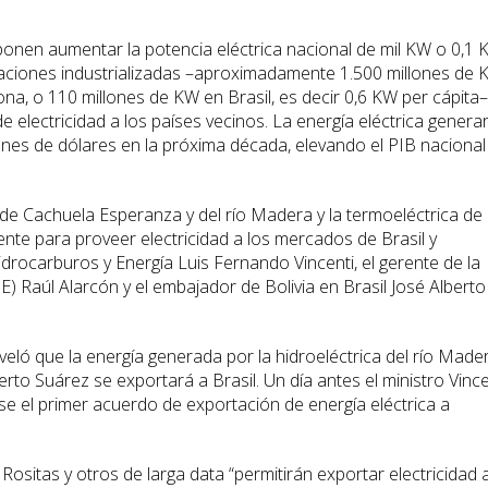
oponen aumentar la potencia eléctrica nacional de mil KW o 0,1
 naciones industrializadas –aproximadamente 1.500 millones de
a, o 110 millones de KW en Brasil, es decir 0,6 KW per cápita–,
de electricidad a los países vecinos. La energía eléctrica generar
lones de dólares en la próxima década, elevando el PIB nacional
de Cachuela Esperanza y del río Madera y la termoeléctrica de
nte para proveer electricidad a los mercados de Brasil y
idrocarburos y Energía Luis Fernando Vincenti, el gerente de la
) Raúl Alarcón y el embajador de Bolivia en Brasil José Alberto
eveló que la energía generada por la hidroeléctrica del río Made
rto Suárez se exportará a Brasil. Un día antes el ministro Vince
e el primer acuerdo de exportación de energía eléctrica a
sitas y otros de larga data “permitirán exportar electricidad 