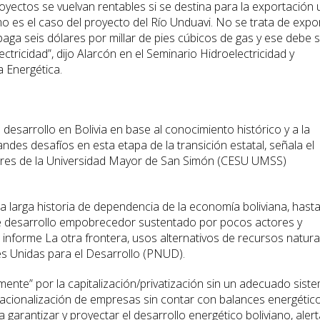
oyectos se vuelvan rentables si se destina para la exportación
o es el caso del proyecto del Río Unduavi. No se trata de expo
paga seis dólares por millar de pies cúbicos de gas y ese debe 
ectricidad”, dijo Alarcón en el Seminario Hidroelectricidad y
 Energética.
 desarrollo en Bolivia en base al conocimiento histórico y a la
randes desafíos en esta etapa de la transición estatal, señala el
iores de la Universidad Mayor de San Simón (CESU UMSS)
la larga historia de dependencia de la economía boliviana, hasta
e desarrollo empobrecedor sustentado por pocos actores y
 informe La otra frontera, usos alternativos de recursos natura
es Unidas para el Desarrollo (PNUD).
ente” por la capitalización/privatización sin un adecuado sist
 nacionalización de empresas sin contar con balances energétic
garantizar y proyectar el desarrollo energético boliviano, alert