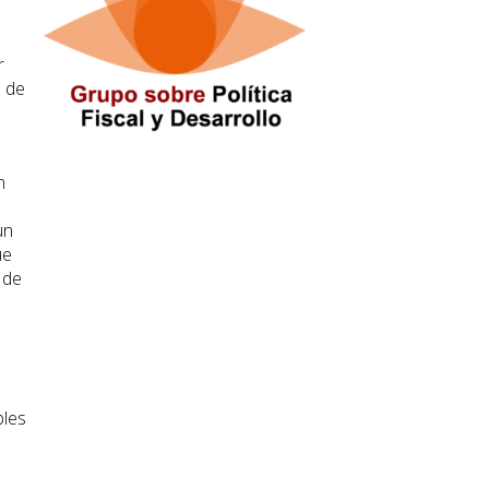
r
a de
n
un
ue
 de
bles