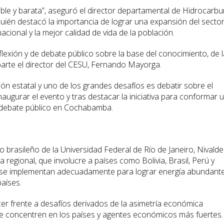
ible y barata”, aseguró el director departamental de Hidrocarb
quién destacó la importancia de lograr una expansión del secto
acional y la mejor calidad de vida de la población.
lexión y de debate público sobre la base del conocimiento, de l
u parte el director del CESU, Fernando Mayorga.
ón estatal y uno de los grandes desafíos es debatir sobre el
naugurar el evento y tras destacar la iniciativa para conformar 
 debate público en Cochabamba.
to brasileño de la Universidad Federal de Río de Janeiro, Nivald
a regional, que involucre a países como Bolivia, Brasil, Perú y
i se implementan adecuadamente para lograr energía abundante
países.
cer frente a desafíos derivados de la asimetría económica
 se concentren en los países y agentes económicos más fuertes.