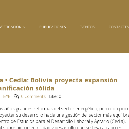
NVESTIGACIÓN
PUBLICACIONES
EVENTOS
CONTÁCTE
a • Cedla: Bolivia proyecta expansión
anificación sólida
- IEYE
0 Comments
Like:
0
mos años grandes reformas del sector energético, pero con poc
royectar su desarrollo hacia una gestión del sector más equilib
entro de Estudios para el Desarrollo Laboral y Agrario (Cedla),
l sobre hidroelectricidad y desarrollo que se lleva a cabo en