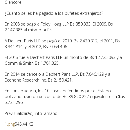
Glencore.
¿Cuánto se les ha pagado a los bufetes extranjeros?
En 2008 se pagó a Foley Hoag LLP Bs 350.333. El 2009, Bs
2.147.385 al mismo bufet.
A Dechert Paris LLP se pagó el 2010, Bs 2.420.312; el 2011, Bs
3.344.814; y el 2012, Bs 7.054.406.
El 2013 fue a Dechert Paris LLP un monto de Bs 12.725.093 y a
Gomm & Smith Bs 1.781.325.
En 2014 se canceló a Dechert Paris LLP, Bs 7.846.129 y a
Econone Research Inc. Bs 2.150.421.
En consecuencia, los 10 casos defendidos por el Estado
boliviano tuvieron un costo de Bs 39.820.222 equivalentes a $us
5.721.296
PrevisualizarAdjuntoTamaño
1.png
545.44 KB