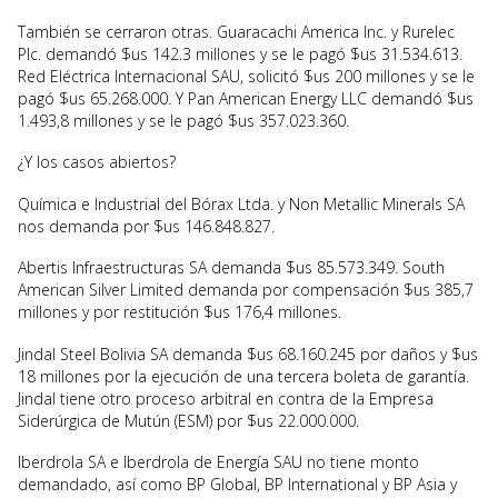
También se cerraron otras. Guaracachi America Inc. y Rurelec
Plc. demandó $us 142.3 millones y se le pagó $us 31.534.613.
Red Eléctrica Internacional SAU, solicitó $us 200 millones y se le
pagó $us 65.268.000. Y Pan American Energy LLC demandó $us
1.493,8 millones y se le pagó $us 357.023.360.
¿Y los casos abiertos?
Química e Industrial del Bórax Ltda. y Non Metallic Minerals SA
nos demanda por $us 146.848.827.
Abertis Infraestructuras SA demanda $us 85.573.349. South
American Silver Limited demanda por compensación $us 385,7
millones y por restitución $us 176,4 millones.
Jindal Steel Bolivia SA demanda $us 68.160.245 por daños y $us
18 millones por la ejecución de una tercera boleta de garantía.
Jindal tiene otro proceso arbitral en contra de la Empresa
Siderúrgica de Mutún (ESM) por $us 22.000.000.
Iberdrola SA e Iberdrola de Energía SAU no tiene monto
demandado, así como BP Global, BP International y BP Asia y