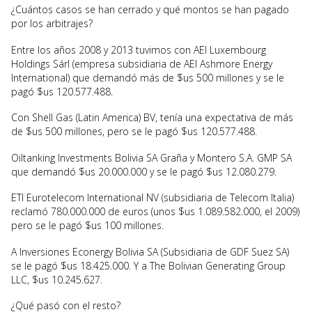
¿Cuántos casos se han cerrado y qué montos se han pagado
por los arbitrajes?
Entre los años 2008 y 2013 tuvimos con AEI Luxembourg
Holdings Sárl (empresa subsidiaria de AEI Ashmore Energy
International) que demandó más de $us 500 millones y se le
pagó $us 120.577.488.
Con Shell Gas (Latin America) BV, tenía una expectativa de más
de $us 500 millones, pero se le pagó $us 120.577.488.
Oiltanking Investments Bolivia SA Graña y Montero S.A. GMP SA
que demandó $us 20.000.000 y se le pagó $us 12.080.279.
ETI Eurotelecom International NV (subsidiaria de Telecom Italia)
reclamó 780.000.000 de euros (unos $us 1.089.582.000, el 2009)
pero se le pagó $us 100 millones.
A Inversiones Econergy Bolivia SA (Subsidiaria de GDF Suez SA)
se le pagó $us 18.425.000. Y a The Bolivian Generating Group
LLC, $us 10.245.627.
¿Qué pasó con el resto?