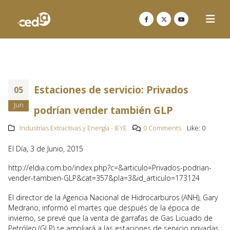
Estaciones de servicio: Privados
05
Jun
podrían vender también GLP
Industrias Extractivas y Energía - IEYE
0 Comments
Like:
0
El Día, 3 de Junio, 2015
http://eldia.com.bo/index.php?c=&articulo=Privados-podrian-
vender-tambien-GLP&cat=357&pla=3&id_articulo=173124
El director de la Agencia Nacional de Hidrocarburos (ANH), Gary
Medrano, informó el martes que después de la época de
invierno, se prevé que la venta de garrafas de Gas Licuado de
Petróleo (GLP) se ampliará a las estaciones de servicio privadas.