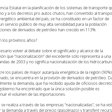
cia Estatal en la planificación de los sistemas de transporte q
smo y a los decretos pro autos chutos, han convertido al transpo
nergético ambiental del país, se ha constituido en un factor de
n servicio público de muy alta sensibilidad para la población.
aciones de derivados de petróleo han crecido en 113%.
en los próximos años?
cesario volver al debate sobre el significado y alcance de la
ción que “nacionalización” del excedente sólo representa a una
andas de 2003 y no significa nacionalización de los hidrocarbur
tre los países de mayor autarquía energética de la región (90%)
onado, se encuentra en la provisión de derivados de petróleo. 
almente la demanda, que ha recibido ayuda de oficiosos decret
 gobierno ha encontrado que la única solución posible es
inuir el volumen de las importaciones.
se realiza a través de las empresas “nacionalizadas”, se ha vis
 la demanda a través del precio (gasolinazo) y transferir recur