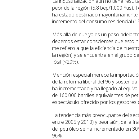
La industrialización aún no tiene resul
peor de la región (5,8 bep/1.000 $us).
ha estado destinado mayoritariamente (8
incremento del consumo residencial (15
Más allá de que ya es un paso adelante 
debemos estar conscientes que esto no e
me refiero a que la eficiencia de nuest
la región) y se encuentra en el grupo 
fósil (<20%).
Mención especial merece la importación
de la reforma liberal del 96 y sostenida
ha incrementado y ha llegado al equival
de 160.000 barriles equivalentes de pe
espectáculo ofrecido por los gestores d
La tendencia más preocupante del secto
entre 2005 y 2010) y peor aún, de la f
del petróleo se ha incrementado en 30%
96%.