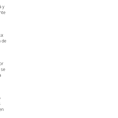
% y
nte
a:
a de
e
or
 se
a
%
s
en