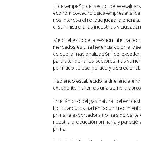
El desempeño del sector debe evaluarse
económico-tecnológica-empresarial dest
nos interesa el rol que juega la energía,
el suministro a las industrias y ciudad
Medir el éxito de la gestión interna por
mercados es una herencia colonial vigen
de que la “nacionalización” del excede
para atender a los sectores más vulnera
permitido su uso político y discrecional
Habiendo establecido la diferencia entr
excedente, haremos una somera aproxi
En el ámbito del gas natural deben des
hidrocarburos ha tenido un crecimient
primaria exportadora no ha sido parte
nuestra producción primaria y pareci
prima.