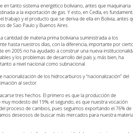
 en tanto sistema energético boliviano, antes que maquinaria
inada a la exportación de gas. Y esto, en Cedla, es fundamenta
 el trabajo y el producto que se deriva de ella en Bolivia, antes 
anos de Sao Paulo y Buenos Aires.
 la cantidad de materia prima boliviana suministrada a los
te hasta nuestros días, con la diferencia, importante por cierto
nte en 2005 no ha ayudado a construir una nueva institucionali
bles y los problemas de desarrollo del país y, más bien, ha
, tanto a nivel nacional como subnacional.
e nacionalización de los hidrocarburos y “nacionalización” del
mación al sector.
tacarse tres hechos. El primero es que la producción de
o muy modesto del 19%; el segundo, es que nuestra vocación
 del proceso de cambios, pues seguimos exportando el 76% de
éramos deseosos de buscar más mercados para nuestra materi