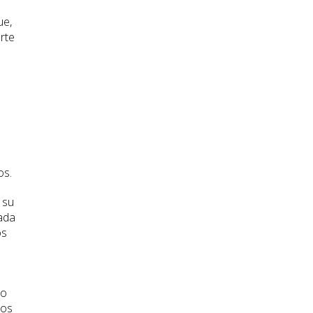
ue,
rte
os.
 su
Dada
os
to
sos