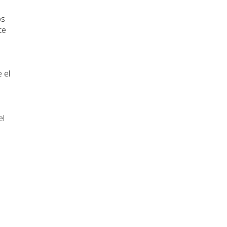
os
te
 el
el