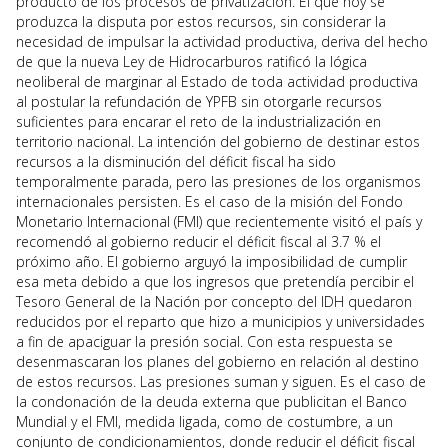
producto de los procesos de privatización. El que hoy se
produzca la disputa por estos recursos, sin considerar la
necesidad de impulsar la actividad productiva, deriva del hecho
de que la nueva Ley de Hidrocarburos ratificó la lógica
neoliberal de marginar al Estado de toda actividad productiva
al postular la refundación de YPFB sin otorgarle recursos
suficientes para encarar el reto de la industrialización en
territorio nacional. La intención del gobierno de destinar estos
recursos a la disminución del déficit fiscal ha sido
temporalmente parada, pero las presiones de los organismos
internacionales persisten. Es el caso de la misión del Fondo
Monetario Internacional (FMI) que recientemente visitó el país y
recomendó al gobierno reducir el déficit fiscal al 3.7 % el
próximo año. El gobierno arguyó la imposibilidad de cumplir
esa meta debido a que los ingresos que pretendía percibir el
Tesoro General de la Nación por concepto del IDH quedaron
reducidos por el reparto que hizo a municipios y universidades
a fin de apaciguar la presión social. Con esta respuesta se
desenmascaran los planes del gobierno en relación al destino
de estos recursos. Las presiones suman y siguen. Es el caso de
la condonación de la deuda externa que publicitan el Banco
Mundial y el FMI, medida ligada, como de costumbre, a un
conjunto de condicionamientos, donde reducir el déficit fiscal