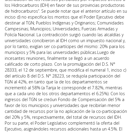
los Hidrocarburos (IDH) en favor de sus provincias productoras
de hidrocarburos”. Se puede notar que el anterior artículo en su
inciso d) no especifica los montos que el Poder Ejecutivo debe
destinar al TGN; Pueblos Indígenas y Originarios; Comunidades
Campesinas; Municipios; Universidades; Fuerzas Armadas y
Policía Nacional. La contradicción surgió cuando las alcaldías y
universidades concibieron al IDH como un impuesto nacional y,
por lo tanto, exigían ser co-partícipes del mismo: 20% para los
municipios y 5% para las universidades públicas.Luego de
incesantes reuniones, finalmente se llegó a un acuerdo
calificado de corto plazo. Con la promulgación del D.S. N°
28333, el 12 de septiembre, que modifica el numeral 1, inciso c)
del artículo 8 del D.S. N° 28223, se redujola participación del
TGN al 42%, en tanto que la de los departamentos se
incrementó al 58% (a Tarija le corresponde el 7.82%, mientras
que a cada uno de los otros departamentos el 6.25%). Con los
ingresos del TGN se creóun Fondo de Compensación del 5% a
favor de los municipios y universidades que recibirían menor
cantidad de recursos por la no aplicación de la co-participación
del 20% y 5%, respectivamente, del total de recursos del IDH.
Por su parte, el Poder Legislativo complementó la oferta del
Ejecutivo, asignándoles recursos adicionales hasta un 4.5%. El