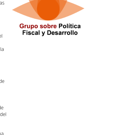
ias
el
la
 de
o
de
del
na