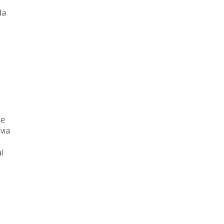
da
de
via
l