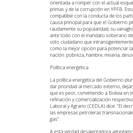
orientada a romper con el actual esque
primas y de la corrupción en YPFB. Es
compatible con la conducta de los parti
causa principal para que el Gobierno p
raudamente su popularidad, su vanaglori
ante todo con el mandato soberano del 
voto ciudadano que intransigentemente e
como la mejor opción para potenciar l
nación: pobreza, hambre, miseria, desocu
Política energética
La política energética del Gobierno plur
dar prioridad al mercado externo, dejand
que es peor, convirtiendo a Bolivia en
refinación y comercialización respectiv
Laboral y Agrario (CEDLA) dice: “El de
las empresas petroleras transnacional
gas”.
A esta verdad desalentadora agregam