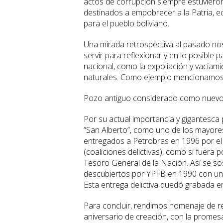
actos de corrupción siempre estuvieron 
destinados a empobrecer a la Patria, e
para el pueblo boliviano.
Una mirada retrospectiva al pasado no
servir para reflexionar y en lo posible
nacional, como la expoliación y vaciam
naturales. Como ejemplo mencionamos e
Pozo antiguo considerado como nuev
Por su actual importancia y gigantesca
“San Alberto”, como uno de los mayores
entregados a Petrobras en 1996 por e
(coaliciones delictivas), como si fuer
Tesoro General de la Nación. Así se so
descubiertos por YPFB en 1990 con una 
Esta entrega delictiva quedó grabada e
Para concluir, rendimos homenaje de re
aniversario de creación, con la promesa