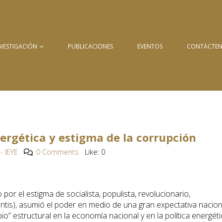
NVESTIGACIÓN
PUBLICACIONES
EVENTOS
CONTÁCTE
energética y estigma de la corrupción
- IEYE
0 Comments
Like:
0
 por el estigma de socialista, populista, revolucionario,
s antis), asumió el poder en medio de una gran expectativa nacion
” estructural en la economía nacional y en la política energéti