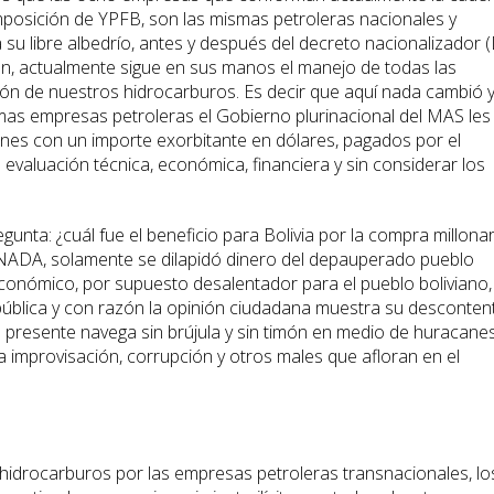
mposición de YPFB, son las mismas petroleras nacionales y
su libre albedrío, antes y después del decreto nacionalizador 
an, actualmente sigue en sus manos el manejo de todas las
ón de nuestros hidrocarburos. Es decir que aquí nada cambió 
smas empresas petroleras el Gobierno plurinacional del MAS les
nes con un importe exorbitante en dólares, pagados por el
 evaluación técnica, económica, financiera y sin considerar los
unta: ¿cuál fue el beneficio para Bolivia por la compra millonar
, NADA, solamente se dilapidó dinero del depauperado pueblo
conómico, por supuesto desalentador para el pueblo boliviano,
pública y con razón la opinión ciudadana muestra su desconten
l presente navega sin brújula y sin timón en medio de huracanes
a improvisación, corrupción y otros males que afloran en el
s hidrocarburos por las empresas petroleras transnacionales, lo