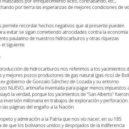
matizados por enriquecimiento ilícito, contrabando, etc.,
chando por tierra las esperanzas de mejores condiciones de vi
s permite recordar hechos negativos que al presente pueden
 para evitar se sigan cometiendo atrocidades contra la economía
iento paulatino de nuestros hidrocarburos y otras riquezas
l siguiente.
o
 producción de hidrocarburos nos referimos a los yacimientos 
 y mejores pozos productores de gas natural (gas rico) de Boli
l ex gobierno de Gonzalo Sánchez de Lozada y su entorno
a pozo NUEVO, artimaña inventada para pagar menos impuestos a
slayó la verdad, porque los yacimientos de “San Alberto” fueron
inversión millonaria en trabajos de exploración y perforación.
n las páginas del engaño a la Nación.
speto y admiración a la Patria que nos vio nacer, en su 185
 de que los bolivianos unidos y despojados de la indiferencia