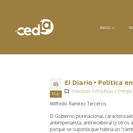
INICIO
I
El Diario • Política 
05
Industrias Extractivas y Energía 
May
Wilfredo Ramírez Terceros
El Gobierno plurinacional, caracterizado
antiimperialista, antineoliberal (y otro
porque se suponía que habría un “cambio