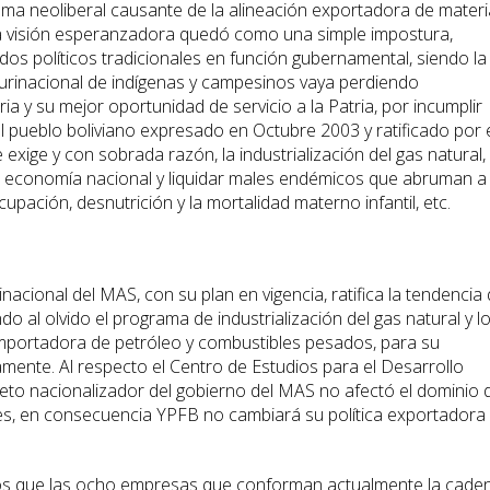
ma neoliberal causante de la alineación exportadora de mater
ta visión esperanzadora quedó como una simple impostura,
dos políticos tradicionales en función gubernamental, siendo la
lurinacional de indígenas y campesinos vaya perdiendo
a y su mejor oportunidad de servicio a la Patria, por incumplir
pueblo boliviano expresado en Octubre 2003 y ratificado por 
xige y con sobrada razón, la industrialización del gas natural,
a economía nacional y liquidar males endémicos que abruman a 
pación, desnutrición y la mortalidad materno infantil, etc.
inacional del MAS, con su plan en vigencia, ratifica la tendencia
o al olvido el programa de industrialización del gas natural y l
 importadora de petróleo y combustibles pesados, para su
amente. Al respecto el Centro de Estudios para el Desarrollo
creto nacionalizador del gobierno del MAS no afectó el dominio 
es, en consecuencia YPFB no cambiará su política exportadora 
os que las ocho empresas que conforman actualmente la cade