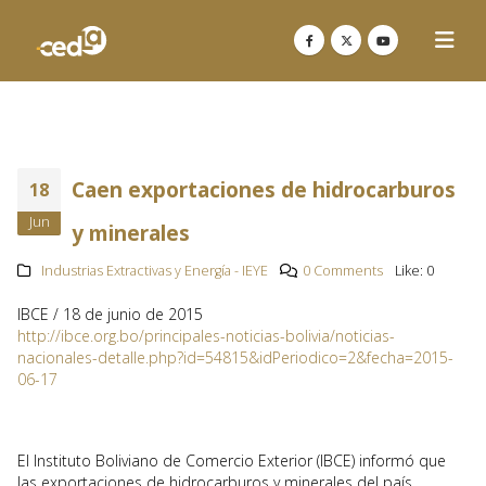
Caen exportaciones de hidrocarburos
18
Jun
y minerales
Industrias Extractivas y Energía - IEYE
0 Comments
Like:
0
IBCE / 18 de junio de 2015
http://ibce.org.bo/principales-noticias-bolivia/noticias-
nacionales-detalle.php?id=54815&idPeriodico=2&fecha=2015-
06-17
El Instituto Boliviano de Comercio Exterior (IBCE) informó que
las exportaciones de hidrocarburos y minerales del país