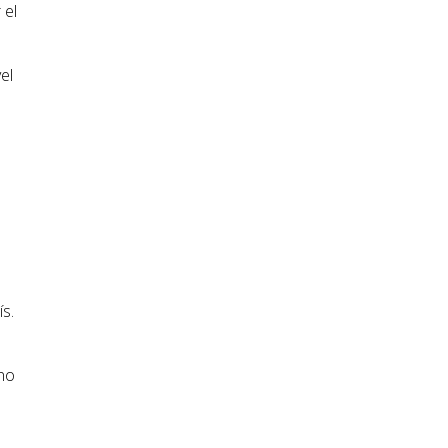
 el
el
s.
 no