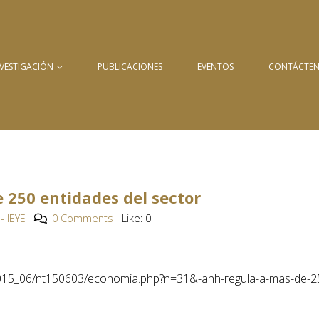
NVESTIGACIÓN
PUBLICACIONES
EVENTOS
CONTÁCTE
 250 entidades del sector
- IEYE
0 Comments
Like:
0
5/2015_06/nt150603/economia.php?n=31&-anh-regula-a-mas-de-2