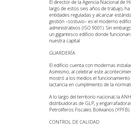
El director de la Agencia Nacional de H
largo de estos seis años de trabajo, h
entidades reguladas y alcanzar estánda
gestión –sostuvo– es el moderno edific
administrativos (ISO 9001). Sin embarg
un gigantesco edificio donde funcionan l
nuestra capital.
GUARDERÍA
El edificio cuenta con modernas instal
Asimismo, al celebrar este acontecimien
mostró a los medios el funcionamiento 
lactancia en cumplimiento de la normati
A lo largo del territorio nacional, la A
distribuidoras de GLP, y engarrafadora
Petrolíferos Fiscales Bolivianos (YPFB).
CONTROL DE CALIDAD