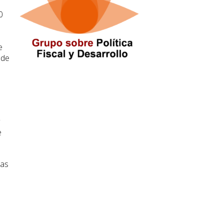
0
e
 de
e
las