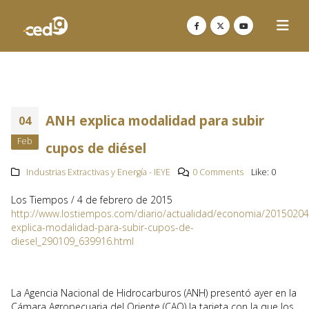
ANH explica modalidad para subir
04
Feb
cupos de diésel
Industrias Extractivas y Energía - IEYE
0 Comments
Like:
0
Los Tiempos / 4 de febrero de 2015
http://www.lostiempos.com/diario/actualidad/economia/20150204
explica-modalidad-para-subir-cupos-de-
diesel_290109_639916.html
La Agencia Nacional de Hidrocarburos (ANH) presentó ayer en la
Cámara Agropecuaria del Oriente (CAO) la tarjeta con la que los