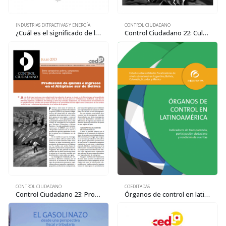
INDUSTRIAS EXTRACTIVAS Y ENERGÍA
CONTROL CIUDADANO
¿Cuál es el significado de la próxima visita del presidente del Banco Mundial?
Control Ciudadano 22: Cultivo de la quinua y producción capitalista en las comunidades del Altiplano sur de Bolivia
CONTROL CIUDADANO
COEDITADAS
Control Ciudadano 23: Producción de quinua e ingresos en el Altiplano sur de Bolivia: Entre campesinos pobres, y productores capitalistas
Órganos de control en latinoamérica: Indicadores de transparencia, participación ciudadana y rendición de cuentas. Estudio sobre entidades fiscalizadoras de nivel subnacional en Argentina, Bolivia, Colombia, Ecuador y México