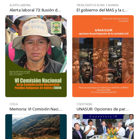
ALERTA LABORAL
PROBLEMÁTICA RURAL Y AGRARIA
Alerta laboral 73: Ilusión de muchos, beneficio para pocos
El gobierno del MAS y la consolidación de la base material del “poder empresarial hacendal”
CEDLA
COEDITADAS
Memoria: VI Comisión Nacional de la Confederación de Pueblos Indígenas de Bolivia (CIDOB)
UNASUR: Opciones de participación de la sociedad civil. Hacia una estrategia de incidencia en UNASUR y BNDES (2013)