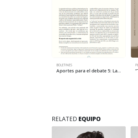
BOLETINES
P
Boletín del GPFD 18: Industrialización vs. contrabando: una derrota anticipada
Aportes para el debate 5: La obsesión por la oferta y la crisis energética: un problema estructural
RELATED
EQUIPO