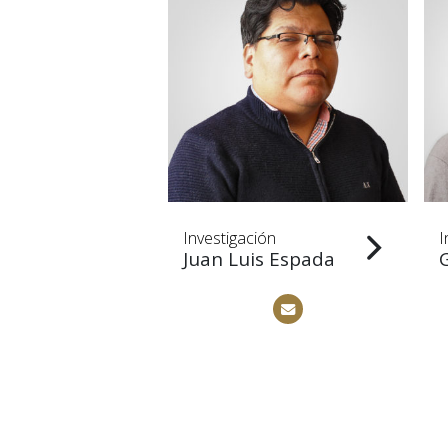
ión
Investigación
I
scóbar de
Juan Luis Espada