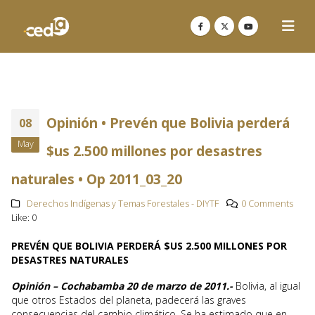
Opinión • Prevén que Bolivia perderá
08
May
$us 2.500 millones por desastres
naturales • Op 2011_03_20
Derechos Indígenas y Temas Forestales - DIYTF
0 Comments
Like:
0
PREVÉN QUE BOLIVIA PERDERÁ $US 2.500 MILLONES POR
DESASTRES NATURALES
Opinión – Cochabamba 20 de marzo de 2011.-
Bolivia, al igual
que otros Estados del planeta, padecerá las graves
consecuencias del cambio climático. Se ha estimado que en