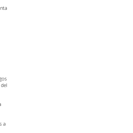
enta
sgos
 del
a
s a