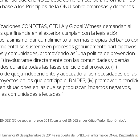
en base a los Principios de la ONU sobre empresas y derechos
ganizaciones CONECTAS, CEDLA y Global Witness demandan al
 que financie en el exterior cumplan con la legislación
ados, asimismo, dar cumplimiento a normas propias del banco con
ambiental se sustente en procesos genuinamente participativos 
s y comunidades, promoviendo así una política de prevención
 (ii) involucrarse directamente con las comunidades y demás
os durante todas las fases del ciclo del proyecto; (iii)
o de queja independiente y adecuado a las necesidades de las
yectos en los que participa el BNDES; (iv) promover la rendic
 en situaciones en las que se produzcan impactos negativos,
 las comunidades afectadas.”
BNDES) (30 de septiembre de 2011), carta del BNDES al periódico “Valor Económico”.
Humanos (9 de septiembre de 2014), respuesta del BNDES al informe de ONGs. Disponible
a