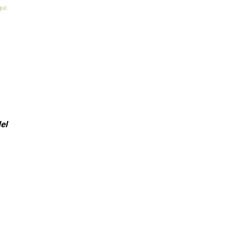
quí.
el