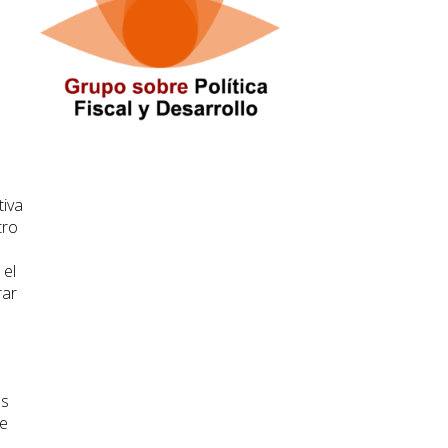
tiva
tro
 el
rar
os
 e