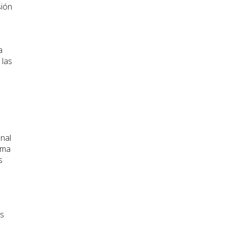
sión
a
 las
onal
rma
s
as