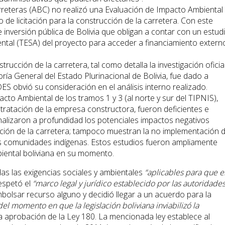
rreteras (ABC) no realizó una Evaluación de Impacto Ambiental 
o de licitación para la construcción de la carretera. Con este
inversión pública de Bolivia que obligan a contar con un estud
ntal (TESA) del proyecto para acceder a financiamiento extern
strucción de la carretera, tal como detalla la investigación oficia
loría General del Estado Plurinacional de Bolivia, fue dado a
ES obvió su consideración en el análisis interno realizado.
cto Ambiental de los tramos 1 y 3 (al norte y sur del TIPNIS),
tratación de la empresa constructora, fueron deficientes e
nalizaron a profundidad los potenciales impactos negativos
cción de la carretera; tampoco muestran la no implementación 
as comunidades indígenas. Estos estudios fueron ampliamente
iental boliviana en su momento.
as las exigencias sociales y ambientales
“aplicables para que e
espetó el
“marco legal y jurídico establecido por las autoridade
bolsar recurso alguno y decidió llegar a un acuerdo para la
 del momento en que la legislación boliviana inviabilizó la
 aprobación de la Ley 180. La mencionada ley establece al