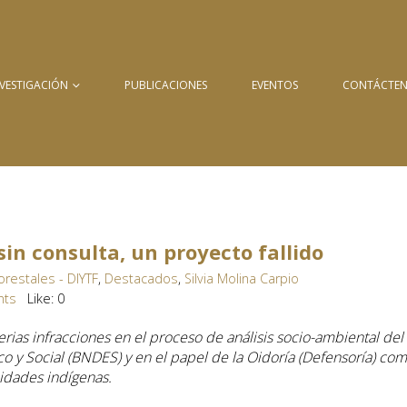
NVESTIGACIÓN
PUBLICACIONES
EVENTOS
CONTÁCTE
sin consulta, un proyecto fallido
restales - DIYTF
,
Destacados
,
Silvia Molina Carpio
nts
Like:
0
ias infracciones en el proceso de análisis socio-ambiental del
 y Social (BNDES) y en el papel de la Oidoría (Defensoría) co
dades indígenas.