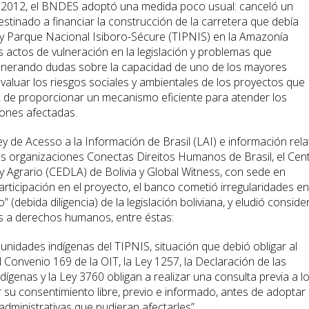
 2012, el BNDES adoptó una medida poco usual: canceló un
stinado a financiar la construcción de la carretera que debía
ena y Parque Nacional Isiboro-Sécure (TIPNIS) en la Amazonía
s actos de vulneración en la legislación y problemas que
enerando dudas sobre la capacidad de uno de los mayores
aluar los riesgos sociales y ambientales de los proyectos que
s, de proporcionar un mecanismo eficiente para atender los
ones afectadas.
 de Acesso a la Información de Brasil (LAI) e información rela
las organizaciones Conectas Direitos Humanos de Brasil, el Cen
y Agrario (CEDLA) de Bolivia y Global Witness, con sede en
ticipación en el proyecto, el banco cometió irregularidades en
(debida diligencia) de la legislación boliviana, y eludió conside
es a derechos humanos, entre éstas:
unidades indígenas del TIPNIS, situación que debió obligar al
 Convenio 169 de la OIT, la Ley 1257, la Declaración de las
genas y la Ley 3760 obligan a realizar una consulta previa a l
r su consentimiento libre, previo e informado, antes de adoptar
administrativas que pudieran afectarles”.