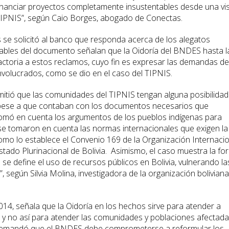
financiar proyectos completamente insustentables desde una vi
TIPNIS”, según Caio Borges, abogado de Conectas.
se solicitó al banco que responda acerca de los alegatos
ables del documento señalan que la Oidoría del BNDES hasta l
ctoria a estos reclamos, cuyo fin es expresar las demandas de
volucrados, como se dio en el caso del TIPNIS.
mitió que las comunidades del TIPNIS tengan alguna posibilidad
 pese a que contaban con los documentos necesarios que
omó en cuenta los argumentos de los pueblos indígenas para
 tomaron en cuenta las normas internacionales que exigen la
como lo establece el Convenio 169 de la Organización Internaci
Estado Plurinacional de Bolivia. Asimismo, el caso muestra la fo
se define el uso de recursos públicos en Bolivia, vulnerando la
 según Silvia Molina, investigadora de la organización boliviana
014, señala que la Oidoría en los hechos sirve para atender a
o y no así para atender las comunidades y poblaciones afectad
e demandó que el BNDES debe comprometerse a reformular los