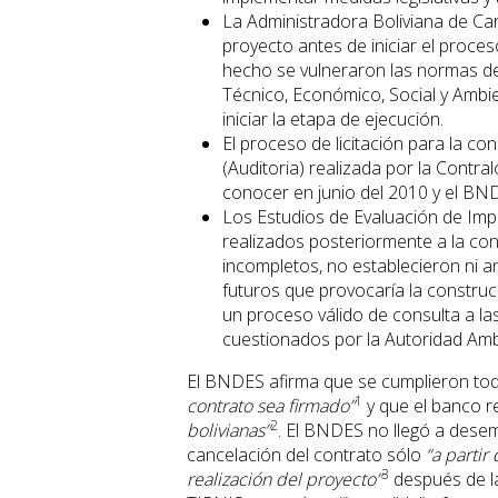
La Administradora Boliviana de Ca
proyecto antes de iniciar el proces
hecho se vulneraron las normas de 
Técnico, Económico, Social y Ambie
iniciar la etapa de ejecución.
El proceso de licitación para la con
(Auditoria) realizada por la Contra
conocer en junio del 2010 y el BND
Los Estudios de Evaluación de Impa
realizados posteriormente a la con
incompletos, no establecieron ni a
futuros que provocaría la constru
un proceso válido de consulta a l
cuestionados por la Autoridad Amb
El BNDES afirma que se cumplieron tod
1
contrato sea firmado”
y que el banco r
2
bolivianas”
. El BNDES no llegó a desem
cancelación del contrato sólo
“a partir
3
realización del proyecto”
después de la