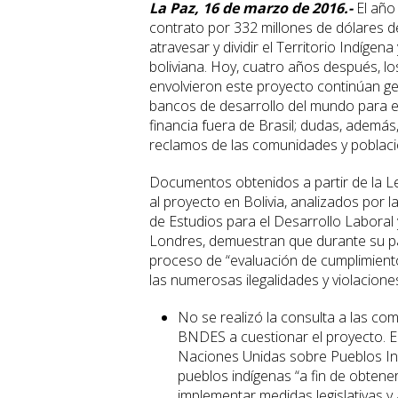
La Paz, 16 de marzo de 2016.-
El año
contrato por 332 millones de dólares de
atravesar y dividir el Territorio Indíg
boliviana. Hoy, cuatro años después, lo
envolvieron este proyecto continúan g
bancos de desarrollo del mundo para ev
financia fuera de Brasil; dudas, ademá
reclamos de las comunidades y poblaci
Documentos obtenidos a partir de la Ley
al proyecto en Bolivia, analizados por 
de Estudios para el Desarrollo Laboral 
Londres, demuestran que durante su par
proceso de “evaluación de cumplimiento” 
las numerosas ilegalidades y violacion
No se realizó la consulta a las com
BNDES a cuestionar el proyecto. El
Naciones Unidas sobre Pueblos Indí
pueblos indígenas “a fin de obtene
implementar medidas legislativas y 