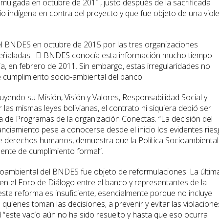
omulgada en octubre de 2011, justo después de la sacrificada
o indígena en contra del proyecto y que fue objeto de una viol
l BNDES en octubre de 2015 por las tres organizaciones
 señaladas. El BNDES conocía esta información mucho tiempo
via, en febrero de 2011. Sin embargo, estas irregularidades no
e cumplimiento socio-ambiental del banco.
cluyendo su Misión, Visión y Valores, Responsabilidad Social y
r las mismas leyes bolivianas, el contrato ni siquiera debió ser
ra de Programas de la organización Conectas. “La decisión del
nciamiento pese a conocerse desde el inicio los evidentes rie
de derechos humanos, demuestra que la Política Socioambiental
mente de cumplimiento formal”.
ocioambiental del BNDES fue objeto de reformulaciones. La últim
n el Foro de Diálogo entre el banco y representantes de la
 esta reforma es insuficiente, esencialmente porque no incluye
quienes toman las decisiones, a prevenir y evitar las violacione
 “este vacío aún no ha sido resuelto y hasta que eso ocurra