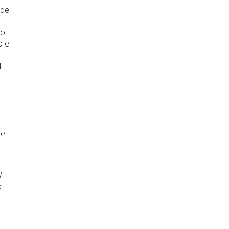
del
io
o e
l
de
l
s