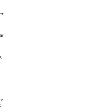
nen
ar,
,
 y
o