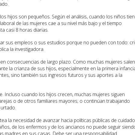
ado.
os hijos son pequeños. Según el análisis, cuando los niños tie
laboral de las mujeres cae a su nivel más bajo y el tiempo
a casi 8 horas diarias.
ar sus empleos o sus estudios porque no pueden con todo: cri
plica la investigadora.
enen consecuencias de largo plazo. Como muchas mujeres salen
e la crianza de sus hijos, especialmente en la primera infancia
tes, sino también sus ingresos futuros y sus aportes a la
e. Incluso cuando los hijos crecen, muchas mujeres siguen
rejas o de otros familiares mayores; o continúan trabajando
Hurtado.
ea la necesidad de avanzar hacia políticas públicas de cuidado
 niños, de los enfermos y de los ancianos no puede seguir siend
las madres en sus casas. Debe ser una responsabilidad