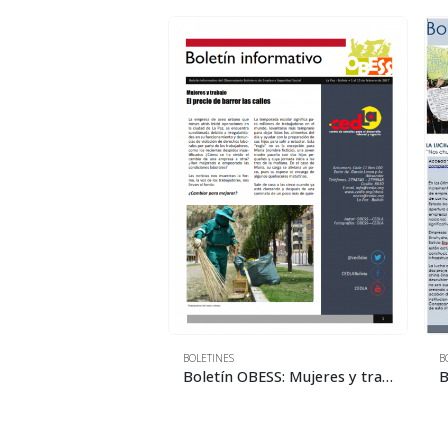
BOLETINES
B
Boletín OBESS: ENATEX: Una fábrica de violaciones de derechos laborales
Boletín OBESS: Mujeres y trabajo: El precio de barrer las calles