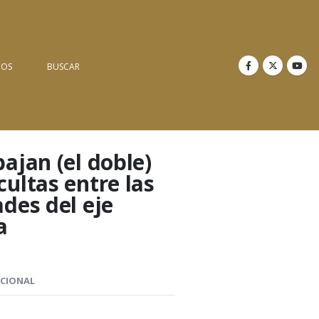
NOS
BUSCAR
ajan (el doble)
ultas entre las
des del eje
a
ICIONAL