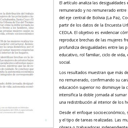
El artículo analiza las desigualdades 
remunerado y no remunerado entre m
del eje central de Bolivia (La Paz, C
partir de los datos de la Encuesta 
CEDLA. El objetivo es evidenciar có
reproduce brechas de las mujeres fr
profundiza desigualdades entre las p
educativo, rol familiar, ciclo de vid
social.
Los resultados muestran que más del
no remunerado, confirmando su carác
educación superior no disminuye la c
intensifica la doble jornada al suma
una redistribución al interior de los 
Desde el enfoque socioeconómico, se
y el tipo de tareas realizadas. Las m
obrera o trabajadoras independient