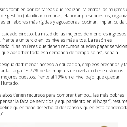
sino también por las tareas que realizan. Mientras las mujeres 
s de gestión (planificar compras, elaborar presupuestos, organiz
s en labores más rígidas y agotadoras: cocinar, limpiar, cuidar.
cuidado directo. La mitad de las mujeres de menores ingresos
frente a un tercio en los niveles más altos. La razón es
uidado. “Las mujeres que tienen recursos pueden pagar servicios
n que absorber toda esa demanda de tiempo solas”, señala.
 desigualdad: menor acceso a educación, empleos precarios y fa
ar la carga. “El 77% de las mujeres de nivel alto tiene estudios
a mejores puestos; frente al 19% en el nivel bajo, que quedan
a Hurtado.
os altos tienen recursos para comprar tiempo… las más pobres
nsar la falta de servicios y equipamiento en el hogar”, resume
l define quién tiene derecho al descanso y quién está condenad
o”.