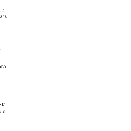
de
ar),
,
lta
 la
a a