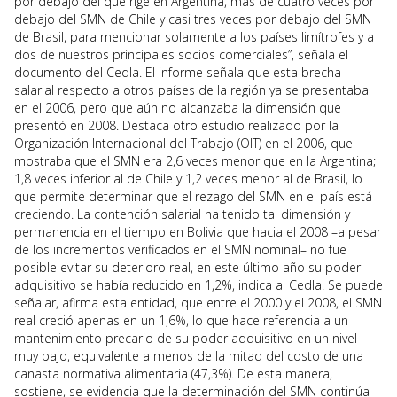
por debajo del que rige en Argentina, más de cuatro veces por
debajo del SMN de Chile y casi tres veces por debajo del SMN
de Brasil, para mencionar solamente a los países limítrofes y a
dos de nuestros principales socios comerciales”, señala el
documento del Cedla. El informe señala que esta brecha
salarial respecto a otros países de la región ya se presentaba
en el 2006, pero que aún no alcanzaba la dimensión que
presentó en 2008. Destaca otro estudio realizado por la
Organización Internacional del Trabajo (OIT) en el 2006, que
mostraba que el SMN era 2,6 veces menor que en la Argentina;
1,8 veces inferior al de Chile y 1,2 veces menor al de Brasil, lo
que permite determinar que el rezago del SMN en el país está
creciendo. La contención salarial ha tenido tal dimensión y
permanencia en el tiempo en Bolivia que hacia el 2008 –a pesar
de los incrementos verificados en el SMN nominal– no fue
posible evitar su deterioro real, en este último año su poder
adquisitivo se había reducido en 1,2%, indica al Cedla. Se puede
señalar, afirma esta entidad, que entre el 2000 y el 2008, el SMN
real creció apenas en un 1,6%, lo que hace referencia a un
mantenimiento precario de su poder adquisitivo en un nivel
muy bajo, equivalente a menos de la mitad del costo de una
canasta normativa alimentaria (47,3%). De esta manera,
sostiene, se evidencia que la determinación del SMN continúa