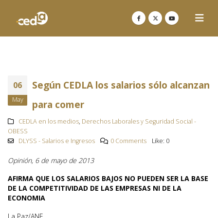
Según CEDLA los salarios sólo alcanzan
06
May
para comer
CEDLA en los medios
,
Derechos Laborales y Seguridad Social -
OBESS
DLYSS - Salarios e Ingresos
0 Comments
Like:
0
Opinión, 6 de mayo de 2013
AFIRMA QUE LOS SALARIOS BAJOS NO PUEDEN SER LA BASE
DE LA COMPETITIVIDAD DE LAS EMPRESAS NI DE LA
ECONOMIA
La Paz/ANF