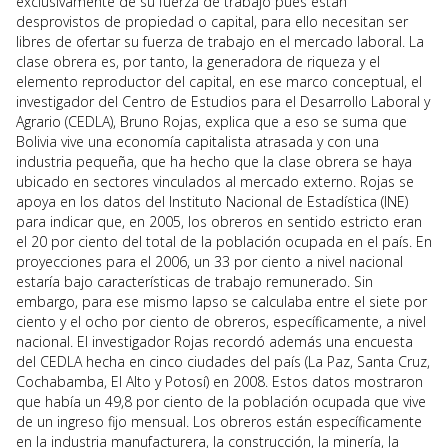
exclusivamente de su fuerza de trabajo pues están
desprovistos de propiedad o capital, para ello necesitan ser
libres de ofertar su fuerza de trabajo en el mercado laboral. La
clase obrera es, por tanto, la generadora de riqueza y el
elemento reproductor del capital, en ese marco conceptual, el
investigador del Centro de Estudios para el Desarrollo Laboral y
Agrario (CEDLA), Bruno Rojas, explica que a eso se suma que
Bolivia vive una economía capitalista atrasada y con una
industria pequeña, que ha hecho que la clase obrera se haya
ubicado en sectores vinculados al mercado externo. Rojas se
apoya en los datos del Instituto Nacional de Estadística (INE)
para indicar que, en 2005, los obreros en sentido estricto eran
el 20 por ciento del total de la población ocupada en el país. En
proyecciones para el 2006, un 33 por ciento a nivel nacional
estaría bajo características de trabajo remunerado. Sin
embargo, para ese mismo lapso se calculaba entre el siete por
ciento y el ocho por ciento de obreros, específicamente, a nivel
nacional. El investigador Rojas recordó además una encuesta
del CEDLA hecha en cinco ciudades del país (La Paz, Santa Cruz,
Cochabamba, El Alto y Potosí) en 2008. Estos datos mostraron
que había un 49,8 por ciento de la población ocupada que vive
de un ingreso fijo mensual. Los obreros están específicamente
en la industria manufacturera, la construcción, la minería, la