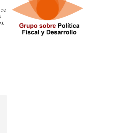
 de
o
).