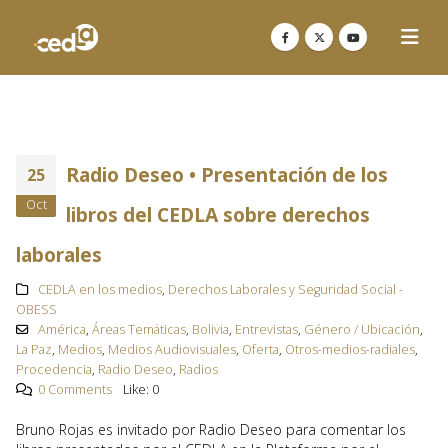
Radio Deseo • Presentación de los
25
Oct
libros del CEDLA sobre derechos
laborales
CEDLA en los medios
,
Derechos Laborales y Seguridad Social -
OBESS
América
,
Áreas Temáticas
,
Bolivia
,
Entrevistas
,
Género / Ubicación
,
La Paz
,
Medios
,
Medios Audiovisuales
,
Oferta
,
Otros-medios-radiales
,
Procedencia
,
Radio Deseo
,
Radios
0 Comments
Like:
0
Bruno Rojas es invitado por Radio Deseo para comentar los