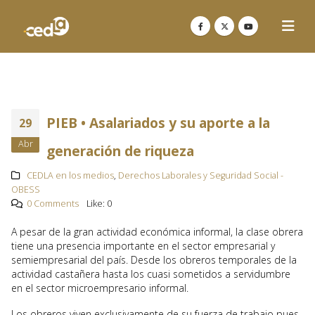
PIEB • Asalariados y su aporte a la
29
Abr
generación de riqueza
CEDLA en los medios
,
Derechos Laborales y Seguridad Social -
OBESS
0 Comments
Like:
0
A pesar de la gran actividad económica informal, la clase obrera
tiene una presencia importante en el sector empresarial y
semiempresarial del país. Desde los obreros temporales de la
actividad castañera hasta los cuasi sometidos a servidumbre
en el sector microempresario informal.
Los obreros viven exclusivamente de su fuerza de trabajo pues