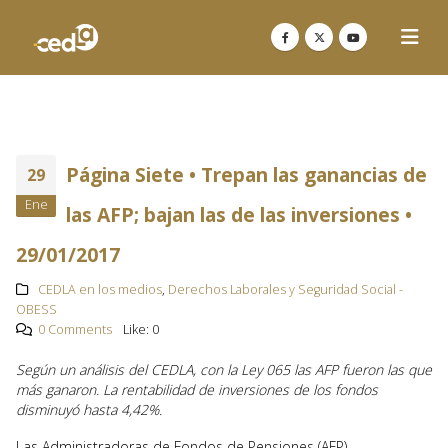
Página Siete • Trepan las ganancias de
29
Ene
las AFP; bajan las de las inversiones •
29/01/2017
CEDLA en los medios
,
Derechos Laborales y Seguridad Social -
OBESS
0 Comments
Like:
0
Según un análisis del CEDLA, con la Ley 065 las AFP fueron las que
más ganaron. La rentabilidad de inversiones de los fondos
disminuyó hasta 4,42%.
Las Administradoras de Fondos de Pensiones (AFP)