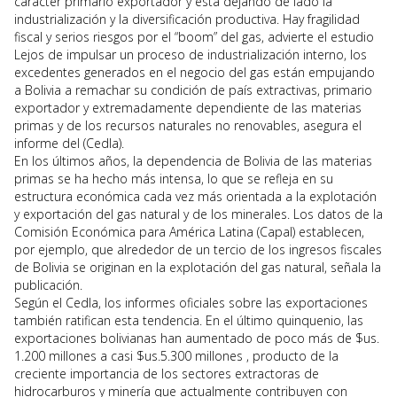
carácter primario exportador y está dejando de lado la
industrialización y la diversificación productiva. Hay fragilidad
fiscal y serios riesgos por el “boom” del gas, advierte el estudio
Lejos de impulsar un proceso de industrialización interno, los
excedentes generados en el negocio del gas están empujando
a Bolivia a remachar su condición de país extractivas, primario
exportador y extremadamente dependiente de las materias
primas y de los recursos naturales no renovables, asegura el
informe del (Cedla).
En los últimos años, la dependencia de Bolivia de las materias
primas se ha hecho más intensa, lo que se refleja en su
estructura económica cada vez más orientada a la explotación
y exportación del gas natural y de los minerales. Los datos de la
Comisión Económica para América Latina (Capal) establecen,
por ejemplo, que alrededor de un tercio de los ingresos fiscales
de Bolivia se originan en la explotación del gas natural, señala la
publicación.
Según el Cedla, los informes oficiales sobre las exportaciones
también ratifican esta tendencia. En el último quinquenio, las
exportaciones bolivianas han aumentado de poco más de $us.
1.200 millones a casi $us.5.300 millones , producto de la
creciente importancia de los sectores extractoras de
hidrocarburos y minería que actualmente contribuyen con