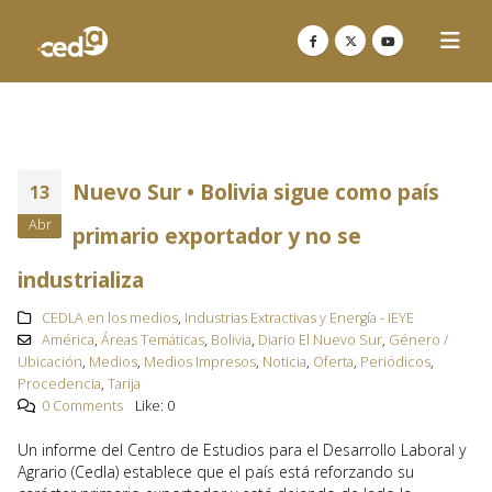
Nuevo Sur • Bolivia sigue como país
13
Abr
primario exportador y no se
industrializa
CEDLA en los medios
,
Industrias Extractivas y Energía - IEYE
América
,
Áreas Temáticas
,
Bolivia
,
Diario El Nuevo Sur
,
Género /
Ubicación
,
Medios
,
Medios Impresos
,
Noticia
,
Oferta
,
Periódicos
,
Procedencia
,
Tarija
0 Comments
Like:
0
Un informe del Centro de Estudios para el Desarrollo Laboral y
Agrario (Cedla) establece que el país está reforzando su