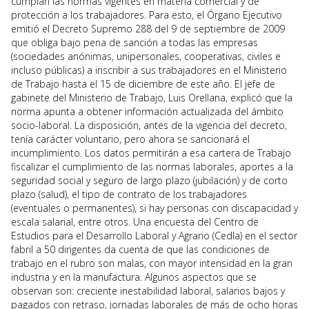
cumplan las normas vigentes en materia comercial y de
protección a los trabajadores. Para esto, el Órgano Ejecutivo
emitió el Decreto Supremo 288 del 9 de septiembre de 2009
que obliga bajo pena de sanción a todas las empresas
(sociedades anónimas, unipersonales, cooperativas, civiles e
incluso públicas) a inscribir a sus trabajadores en el Ministerio
de Trabajo hasta el 15 de diciembre de este año. El jefe de
gabinete del Ministerio de Trabajo, Luis Orellana, explicó que la
norma apunta a obtener información actualizada del ámbito
socio-laboral. La disposición, antes de la vigencia del decreto,
tenía carácter voluntario, pero ahora se sancionará el
incumplimiento. Los datos permitirán a esa cartera de Trabajo
fiscalizar el cumplimiento de las normas laborales, aportes a la
seguridad social y seguro de largo plazo (jubilación) y de corto
plazo (salud), el tipo de contrato de los trabajadores
(eventuales o permanentes), si hay personas con discapacidad y
escala salarial, entre otros. Una encuesta del Centro de
Estudios para el Desarrollo Laboral y Agrario (Cedla) en el sector
fabril a 50 dirigentes da cuenta de que las condiciones de
trabajo en el rubro son malas, con mayor intensidad en la gran
industria y en la manufactura. Algunos aspectos que se
observan son: creciente inestabilidad laboral, salarios bajos y
pagados con retraso, jornadas laborales de más de ocho horas