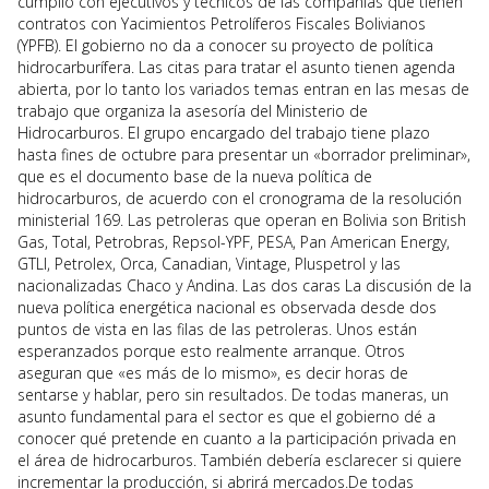
cumplió con ejecutivos y técnicos de las compañías que tienen
contratos con Yacimientos Petrolíferos Fiscales Bolivianos
(YPFB). El gobierno no da a conocer su proyecto de política
hidrocarburífera. Las citas para tratar el asunto tienen agenda
abierta, por lo tanto los variados temas entran en las mesas de
trabajo que organiza la asesoría del Ministerio de
Hidrocarburos. El grupo encargado del trabajo tiene plazo
hasta fines de octubre para presentar un «borrador preliminar»,
que es el documento base de la nueva política de
hidrocarburos, de acuerdo con el cronograma de la resolución
ministerial 169. Las petroleras que operan en Bolivia son British
Gas, Total, Petrobras, Repsol-YPF, PESA, Pan American Energy,
GTLI, Petrolex, Orca, Canadian, Vintage, Pluspetrol y las
nacionalizadas Chaco y Andina. Las dos caras La discusión de la
nueva política energética nacional es observada desde dos
puntos de vista en las filas de las petroleras. Unos están
esperanzados porque esto realmente arranque. Otros
aseguran que «es más de lo mismo», es decir horas de
sentarse y hablar, pero sin resultados. De todas maneras, un
asunto fundamental para el sector es que el gobierno dé a
conocer qué pretende en cuanto a la participación privada en
el área de hidrocarburos. También debería esclarecer si quiere
incrementar la producción, si abrirá mercados.De todas