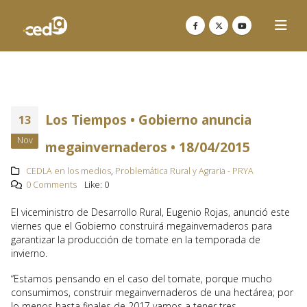
Los Tiempos • Gobierno anuncia
13
Nov
megainvernaderos • 18/04/2015
CEDLA en los medios
,
Problemática Rural y Agraria - PRYA
0 Comments
Like:
0
El viceministro de Desarrollo Rural, Eugenio Rojas, anunció este
viernes que el Gobierno construirá megainvernaderos para
garantizar la producción de tomate en la temporada de
invierno.
“Estamos pensando en el caso del tomate, porque mucho
consumimos, construir megainvernaderos de una hectárea; por
lo menos hasta finales de 2017 vamos a tener tres