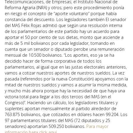
Telecomunicaciones, de Empresas; el Instituto Nacional de
Reforma Agraria (INRA) y otros; pero este procedimiento ponía
en riesgo el concepto de “aporte voluntario” porque había
constancia del descuento. Los legisladores también El senador
del MAS Félix Rojas admitió que según una resolución interna
de los parlamentarios de este partido hay un acuerdo para
aportar el 50 por ciento de sus dietas, monto que asciende a
más de 5 mil bolivianos por cada legislador, tomando en
cuenta que un senador o diputado percibe una remuneración
mensual de 10.500 bolivianos. “Los aportes, eso ya se ha
decidido hacer de forma corporativa de todos los
parlamentarios, al igual que en las justas electorales anteriores,
vamos a cotizar nuestros aportes de nuestros sueldos. La vez
pasada (referendos por la nueva Constitución) apoyamos con la
mitad de nuestros sueldos y vamos a asumir la misma medida,
y mucho más ahora porque hay la necesidad de que haya una
victoria total para llegar a los dos tercios del MAS (en el
Congreso)”. Haciendo un cálculo, los legisladores titulares y
suplentes aportan mensualmente al partido alrededor de
763.875 bolivianos, que cotizados en dólares hacen 99.204. Los
97 parlamentarios titulares del MAS (72 diputados y 25
senadores) aportarían 509.250 bolivianos.
Para mayor
información haga click aquí