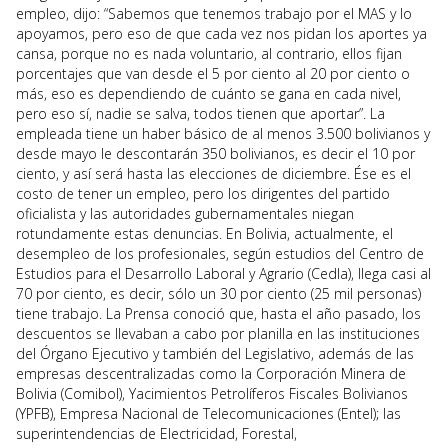
empleo, dijo: “Sabemos que tenemos trabajo por el MAS y lo
apoyamos, pero eso de que cada vez nos pidan los aportes ya
cansa, porque no es nada voluntario, al contrario, ellos fijan
porcentajes que van desde el 5 por ciento al 20 por ciento o
más, eso es dependiendo de cuánto se gana en cada nivel,
pero eso sí, nadie se salva, todos tienen que aportar”. La
empleada tiene un haber básico de al menos 3.500 bolivianos y
desde mayo le descontarán 350 bolivianos, es decir el 10 por
ciento, y así será hasta las elecciones de diciembre. Ése es el
costo de tener un empleo, pero los dirigentes del partido
oficialista y las autoridades gubernamentales niegan
rotundamente estas denuncias. En Bolivia, actualmente, el
desempleo de los profesionales, según estudios del Centro de
Estudios para el Desarrollo Laboral y Agrario (Cedla), llega casi al
70 por ciento, es decir, sólo un 30 por ciento (25 mil personas)
tiene trabajo. La Prensa conoció que, hasta el año pasado, los
descuentos se llevaban a cabo por planilla en las instituciones
del Órgano Ejecutivo y también del Legislativo, además de las
empresas descentralizadas como la Corporación Minera de
Bolivia (Comibol), Yacimientos Petrolíferos Fiscales Bolivianos
(YPFB), Empresa Nacional de Telecomunicaciones (Entel); las
superintendencias de Electricidad, Forestal,