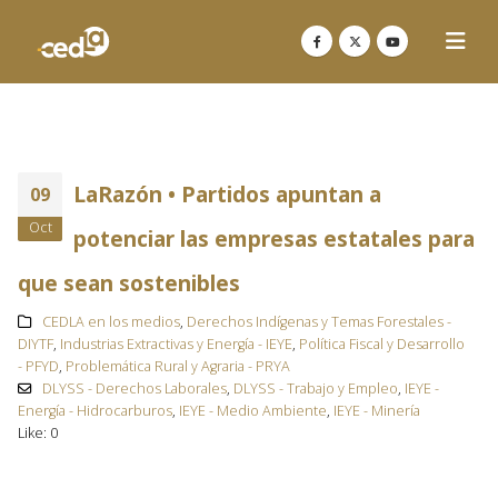
LaRazón • Partidos apuntan a
09
Oct
potenciar las empresas estatales para
que sean sostenibles
CEDLA en los medios
,
Derechos Indígenas y Temas Forestales -
DIYTF
,
Industrias Extractivas y Energía - IEYE
,
Política Fiscal y Desarrollo
- PFYD
,
Problemática Rural y Agraria - PRYA
DLYSS - Derechos Laborales
,
DLYSS - Trabajo y Empleo
,
IEYE -
Energía - Hidrocarburos
,
IEYE - Medio Ambiente
,
IEYE - Minería
Like:
0