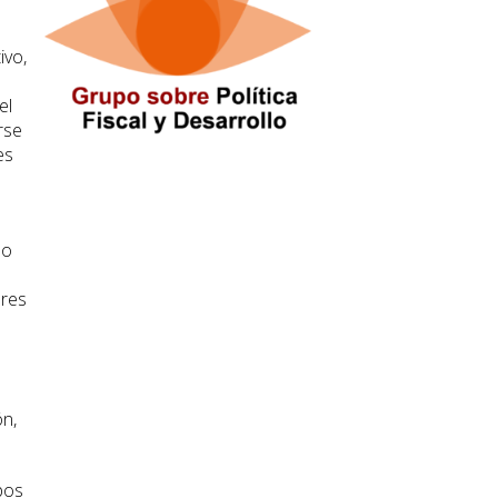
ivo,
el
rse
es
do
ores
ón,
pos