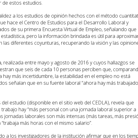
r de estos estudios.
validez a los estudios de opinión hechos con el método cuantitat
 que hace el Centro de Estudios para el Desarrollo Laboral y
tados de su primera Encuesta Virtual de Empleo, señalando que 
 estadística, pero la información brindada es útil para aproxima
n las diferentes coyunturas, recuperando la visión y las opinion
a, realizada entre mayo y agosto de 2016 y cuyos hallazgos se
estran que seis de cada 10 personas perciben que, comparan
a hay más incertidumbre, la estabilidad en el empleo no está
ados señalan que en su fuente laboral “ahora hay más trabajad
 del estudio (disponible en el sitio web del CEDLA), revela que
trabajo hay “más personal con una jornada laboral superior a
as jornadas laborales son más intensas (más tareas, más presi
a “trabaja más horas con el mismo salario”.
o a los investigadores de la institución afirmar que en los tiem