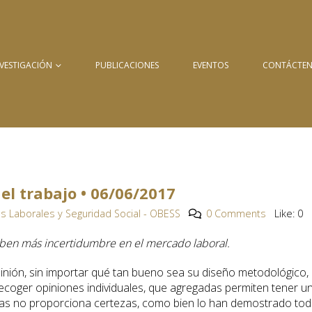
NVESTIGACIÓN
PUBLICACIONES
EVENTOS
CONTÁCTE
el trabajo • 06/06/2017
s Laborales y Seguridad Social - OBESS
0 Comments
Like:
0
iben más incertidumbre en el mercado laboral.
inión, sin importar qué tan bueno sea su diseño metodológico,
a recoger opiniones individuales, que agregadas permiten tener u
mas no proporciona certezas, como bien lo han demostrado to