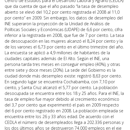
Centro de Estudios para el Desarrollo Laboral y Agrario (CEDLA)
que da cuenta de que el año pasado “la tasa de desempleo
abierto se elevó del 10,2 por ciento registrada el 2008 al 11,0
por ciento” en 2009. Sin embargo, los datos de desempleo del
INE superaron la proyección de la Unidad de Análisis de
Políticas Sociales y Económicas (UDAPE) de 6,6 por ciento, cifra
inferior a la registrada en 2008, que fue de 7 por ciento. La tasa
de desocupación en las mujeres alcanzó el 8,24 por ciento y la
de los varones el 6,73 por ciento en el último trimestre del año.
La encuesta se aplicó a 4,9 millones de habitantes de la
ciudades capitales además de El Alto. Según el INE, una
persona tarda tres meses en conseguir empleo (40%), y otras
entre siete y doce meses (20%). La sede del Gobierno es la
ciudad donde más desempleo existe: registró 8,63 por ciento.
En segundo lugar se encuentra Cochabamba, con 7,10 por
ciento, y Santa Cruz alcanzó el 5,77 por ciento. La población
desocupada se encuentra entre los 18 y 25 años. Para el INE, la
tasa de empleo fue mayor debido al crecimiento económico
del 3,7 por ciento que experimentó el país en 2009 respecto
del 6 por ciento registrado en 2008. La población empleada se
encuentra entre los 26 y 33 años edad. De acuerdo con el
CEDLA el número de desempleados llega a 202.336 personas y
los dos últimos años se destruyeron 74.000 empleos en el eje