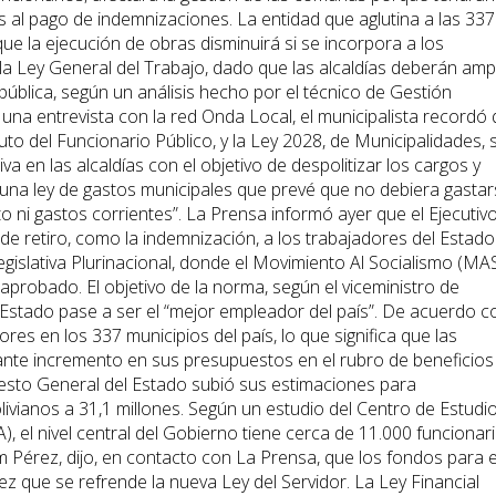
s al pago de indemnizaciones. La entidad que aglutina a las 337
 que la ejecución de obras disminuirá si se incorpora a los
la Ley General del Trabajo, dado que las alcaldías deberán ampl
n pública, según un análisis hecho por el técnico de Gestión
una entrevista con la red Onda Local, el municipalista recordó
tuto del Funcionario Público, y la Ley 2028, de Municipalidades, 
va en las alcaldías con el objetivo de despolitizar los cargos y
ste una ley de gastos municipales que prevé que no debiera gasta
 ni gastos corrientes”. La Prensa informó ayer que el Ejecutiv
de retiro, como la indemnización, a los trabajadores del Estado.
gislativa Plurinacional, donde el Movimiento Al Socialismo (MA
aprobado. El objetivo de la norma, según el viceministro de
el Estado pase a ser el “mejor empleador del país”. De acuerdo c
es en los 337 municipios del país, lo que significa que las
te incremento en sus presupuestos en el rubro de beneficios
uesto General del Estado subió sus estimaciones para
ivianos a 31,1 millones. Según un estudio del Centro de Estudi
, el nivel central del Gobierno tiene cerca de 11.000 funcionari
am Pérez, dijo, en contacto con La Prensa, que los fondos para e
z que se refrende la nueva Ley del Servidor. La Ley Financial