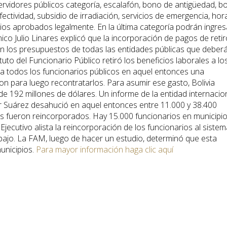
ervidores públicos categoría, escalafón, bono de antigüedad, b
fectividad, subsidio de irradiación, servicios de emergencia, hor
cios aprobados legalmente. En la última categoría podrán ingres
ico Julio Linares explicó que la incorporación de pagos de retir
en los presupuestos de todas las entidades públicas que deber
atuto del Funcionario Público retiró los beneficios laborales a lo
 a todos los funcionarios públicos en aquel entonces una
on para luego recontratarlos. Para asumir ese gasto, Bolivia
e 192 millones de dólares. Un informe de la entidad internacio
 Suárez desahució en aquel entonces entre 11.000 y 38.400
os fueron reincorporados. Hay 15.000 funcionarios en municipio
 Ejecutivo alista la reincorporación de los funcionarios al siste
abajo. La FAM, luego de hacer un estudio, determinó que esta
unicipios.
Para mayor información haga clic aquí