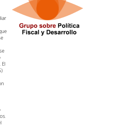
iar
 que
se
rse
o
 El
S)
on
o
os.
l