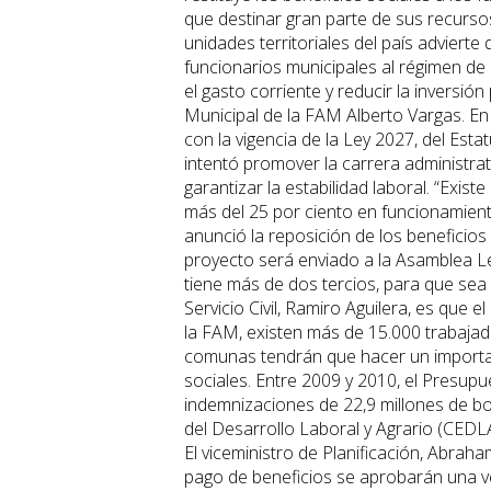
que destinar gran parte de sus recurso
unidades territoriales del país advierte
funcionarios municipales al régimen de 
el gasto corriente y reducir la inversió
Municipal de la FAM Alberto Vargas. En 
con la vigencia de la Ley 2027, del Esta
intentó promover la carrera administrati
garantizar la estabilidad laboral. “Exi
más del 25 por ciento en funcionamiento
anunció la reposición de los beneficios 
proyecto será enviado a la Asamblea Le
tiene más de dos tercios, para que sea 
Servicio Civil, Ramiro Aguilera, es que 
la FAM, existen más de 15.000 trabajador
comunas tendrán que hacer un importan
sociales. Entre 2009 y 2010, el Presup
indemnizaciones de 22,9 millones de bol
del Desarrollo Laboral y Agrario (CEDLA)
El viceministro de Planificación, Abrah
pago de beneficios se aprobarán una ve