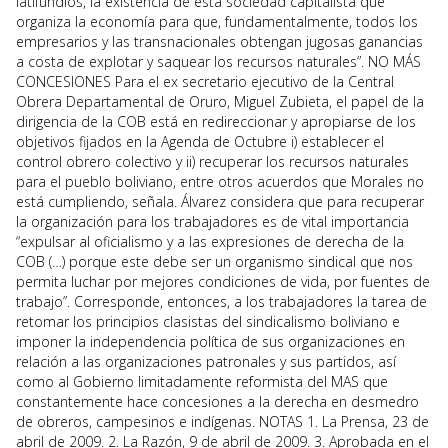
latifundios, la existencia de esta sociedad capitalista que
organiza la economía para que, fundamentalmente, todos los
empresarios y las transnacionales obtengan jugosas ganancias
a costa de explotar y saquear los recursos naturales”. NO MÁS
CONCESIONES Para el ex secretario ejecutivo de la Central
Obrera Departamental de Oruro, Miguel Zubieta, el papel de la
dirigencia de la COB está en redireccionar y apropiarse de los
objetivos fijados en la Agenda de Octubre i) establecer el
control obrero colectivo y ii) recuperar los recursos naturales
para el pueblo boliviano, entre otros acuerdos que Morales no
está cumpliendo, señala. Álvarez considera que para recuperar
la organización para los trabajadores es de vital importancia
“expulsar al oficialismo y a las expresiones de derecha de la
COB (…) porque este debe ser un organismo sindical que nos
permita luchar por mejores condiciones de vida, por fuentes de
trabajo”. Corresponde, entonces, a los trabajadores la tarea de
retomar los principios clasistas del sindicalismo boliviano e
imponer la independencia política de sus organizaciones en
relación a las organizaciones patronales y sus partidos, así
como al Gobierno limitadamente reformista del MAS que
constantemente hace concesiones a la derecha en desmedro
de obreros, campesinos e indígenas. NOTAS 1. La Prensa, 23 de
abril de 2009. 2. La Razón, 9 de abril de 2009. 3. Aprobada en el