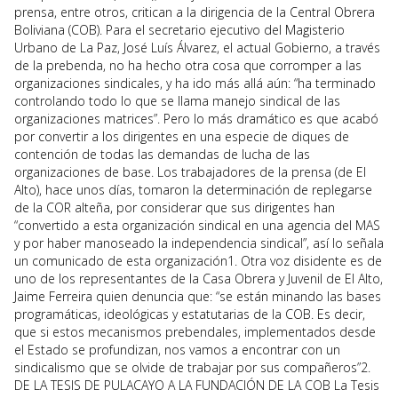
prensa, entre otros, critican a la dirigencia de la Central Obrera
Boliviana (COB). Para el secretario ejecutivo del Magisterio
Urbano de La Paz, José Luís Álvarez, el actual Gobierno, a través
de la prebenda, no ha hecho otra cosa que corromper a las
organizaciones sindicales, y ha ido más allá aún: “ha terminado
controlando todo lo que se llama manejo sindical de las
organizaciones matrices”. Pero lo más dramático es que acabó
por convertir a los dirigentes en una especie de diques de
contención de todas las demandas de lucha de las
organizaciones de base. Los trabajadores de la prensa (de El
Alto), hace unos días, tomaron la determinación de replegarse
de la COR alteña, por considerar que sus dirigentes han
“convertido a esta organización sindical en una agencia del MAS
y por haber manoseado la independencia sindical”, así lo señala
un comunicado de esta organización1. Otra voz disidente es de
uno de los representantes de la Casa Obrera y Juvenil de El Alto,
Jaime Ferreira quien denuncia que: “se están minando las bases
programáticas, ideológicas y estatutarias de la COB. Es decir,
que si estos mecanismos prebendales, implementados desde
el Estado se profundizan, nos vamos a encontrar con un
sindicalismo que se olvide de trabajar por sus compañeros”2.
DE LA TESIS DE PULACAYO A LA FUNDACIÓN DE LA COB La Tesis