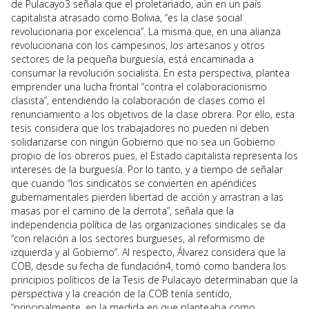
de Pulacayo3 señala que el proletariado, aún en un país
capitalista atrasado como Bolivia, “es la clase social
revolucionaria por excelencia”. La misma que, en una alianza
revolucionaria con los campesinos, los artesanos y otros
sectores de la pequeña burguesía, está encaminada a
consumar la revolución socialista. En esta perspectiva, plantea
emprender una lucha frontal “contra el colaboracionismo
clasista”, entendiendo la colaboración de clases como el
renunciamiento a los objetivos de la clase obrera. Por ello, esta
tesis considera que los trabajadores no pueden ni deben
solidarizarse con ningún Gobierno que no sea un Gobierno
propio de los obreros pues, el Estado capitalista representa los
intereses de la burguesía. Por lo tanto, y a tiempo de señalar
que cuando “los sindicatos se convierten en apéndices
gubernamentales pierden libertad de acción y arrastran a las
masas por el camino de la derrota”, señala que la
independencia política de las organizaciones sindicales se da
“con relación a los sectores burgueses, al reformismo de
izquierda y al Gobierno”. Al respecto, Álvarez considera que la
COB, desde su fecha de fundación4, tomó como bandera los
principios políticos de la Tesis de Pulacayo determinaban que la
perspectiva y la creación de la COB tenía sentido,
“principalmente, en la medida en que planteaba como