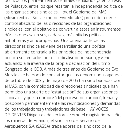
políticos los planteamientos centrales señalados ya en la Tesis
de Pulacayo, entre los que resaltan la independencia política de
las organizaciones sindicales. Hoy, el Gobierno del MAS
(Movimiento al Socialismo de Evo Morales) pretende tener el
control absoluto de las direcciones de las organizaciones
sindicales, con el objetivo de convertir a éstas en instrumentos
dóciles que avalen sus, cada vez, más nítidas políticas
antiobreras y anticampesinas. Una buena parte de las
direcciones sindicales viene desarrollando una política
abiertamente contraria a los principios de independencia
política sustentados por el sindicalismo boliviano, y viene
actuando a la inversa de la propia declaración del último
Congreso de la COB. A más de tres años de Gobierno de Evo
Morales se ha podido constatar que las denominadas agendas
de octubre de 2003 y de mayo de 2005 han sido burladas por
el MAS, con la complicidad de direcciones sindicales que han
permitido una suerte de “estatización” de sus organizaciones
sindicales y que, a nombre “del proceso de cambio”, frenan y
posponen permanentemente las reivindicaciones y demandas
de los trabajadores y trabajadoras de base. HAY VOCES
DISIDENTES Dirigentes de sectores como el magisterio paceño,
los mineros de Huanuni, el sindicato del Servicio de
Aeropuertos S.A. (SABSA), trabajadores del sindicato de la