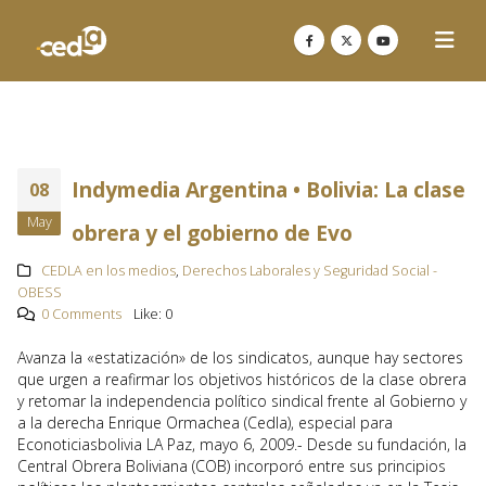
Indymedia Argentina • Bolivia: La clase
08
May
obrera y el gobierno de Evo
CEDLA en los medios
,
Derechos Laborales y Seguridad Social -
OBESS
0 Comments
Like:
0
Avanza la «estatización» de los sindicatos, aunque hay sectores
que urgen a reafirmar los objetivos históricos de la clase obrera
y retomar la independencia político sindical frente al Gobierno y
a la derecha Enrique Ormachea (Cedla), especial para
Econoticiasbolivia LA Paz, mayo 6, 2009.- Desde su fundación, la
Central Obrera Boliviana (COB) incorporó entre sus principios