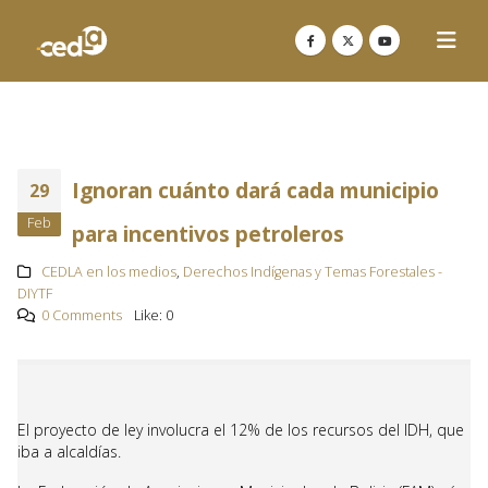
Ignoran cuánto dará cada municipio
29
Feb
para incentivos petroleros
CEDLA en los medios
,
Derechos Indígenas y Temas Forestales -
DIYTF
0 Comments
Like:
0
El proyecto de ley involucra el 12% de los recursos del IDH, que
iba a alcaldías.