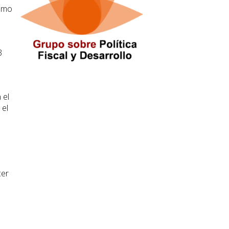
cómo
3
 el
 el
cer