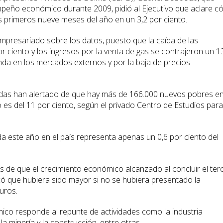
peño económico durante 2009, pidió al Ejecutivo que aclare 
s primeros nueve meses del año en un 3,2 por ciento.
empresariado sobre los datos, puesto que la caída de las
r ciento y los ingresos por la venta de gas se contrajeron un 1
nda en los mercados externos y por la baja de precios
das han alertado de que hay más de 166.000 nuevos pobres en
 es del 11 por ciento, según el privado Centro de Estudios para
ada este año en el país representa apenas un 0,6 por ciento del
s de que el crecimiento económico alcanzado al concluir el ter
acó que hubiera sido mayor si no se hubiera presentado la
uros.
mico responde al repunte de actividades como la industria
a minería y la construcción, entre otras.