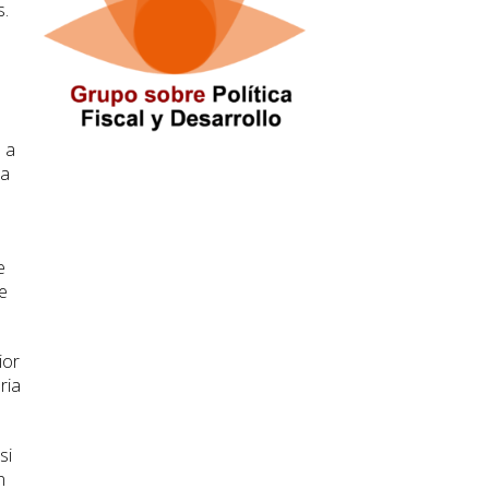
s.
 a
sa
e
e
ior
ria
si
n