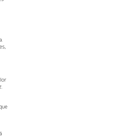
a.
es,
lor
z.
 que
á