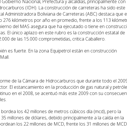
 Gobierno Nacional, Prefectura y alcaldías, principalmente con
drocarburos (IDH). La construcción de carreteras ha sido este
tal Administradora Boliviana de Carreteras (ABC) destaca que 
o 276 kilómetros por año en promedio, frente a los 113 kilómet
obierno del MAS asegura que ha ejecutado o tiene en construcc
as. El único aplazo en este rubro es la construcción estatal de
.000 de las 15.000 comprometidas, critica Caballero.
ién es fuerte. En la zona Equipetrol están en construcción
Mall.
 informe de la Cámara de Hidrocarburos que durante todo el 200
ector. El estancamiento en la producción de gas natural y petról
tinuo en el 2008, se acentuó más este 2009 con su consecuen
les.
bordea los 42 millones de metros cúbicos día (mcd), pero la
 35 millones de dólares, debido principalmente a la caída en la
ordean los 22 millones de MCD, frente los 31 millones de MCD