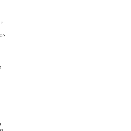
se
 de
o
a
es