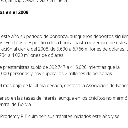
MAS, anticipó Álvaro García Linera.
os en el 2009
uó este año su período de bonanza, aunque los depósitos siguie
s. En el caso específico de la banca, hasta noviembre de este 
ción al cierre del 2008, de 5.690 a 6.766 millones de dólares. 
734 a 4.023 millones de dólares.
 prestamistas subió de 392.747 a 416.020; mientras que la
.000 personas y hoy supera los 2 millones de personas.
vel más bajo de la última década, destaca la Asociación de Banc
scenso en las tasas de interés, aunque en los créditos no mermó
tral de Bolivia.
Prodem y FIE culminen sus trámites iniciados este año y se