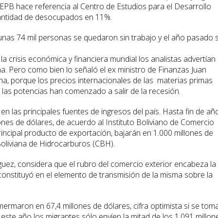
 CEPB hace referencia al Centro de Estudios para el Desarrollo
 cantidad de desocupados en 11%.
unas 74 mil personas se quedaron sin trabajo y el año pasado 
 la crisis económica y financiera mundial los analistas advertían
na. Pero como bien lo señaló el ex ministro de Finanzas Juan
na, porque los precios internacionales de las materias primas
las potencias han comenzado a salir de la recesión.
 las principales fuentes de ingresos del país. Hasta fin de añ
ones de dólares, de acuerdo al Instituto Boliviano de Comercio
principal producto de exportación, bajarán en 1.000 millones de
Boliviana de Hidrocarburos (CBH).
guez, considera que el rubro del comercio exterior encabeza la
e constituyó en el elemento de transmisión de la misma sobre la
ermaron en 67,4 millones de dólares, cifra optimista si se tom
este año los migrantes sólo envíen la mitad de los 1.091 millon