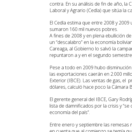
contra. En su análisis de fin de año, la
Laboral y Agrario (Cedla) que sitúa la
El Cedla estima que entre 2008 y 2009 
sumaron 160 mil nuevos pobres.
A fines de 2008 y en plena ebullición de
un “descalabro” en la economía bolivia
Careaga, al Gobierno lo salvó la campa
repuntaron a y en el segundo semestre 
Pese a todo en 2009 hubo disminución en
las exportaciones caerán en 2.000 mill
Exterior (IBCE). Las ventas de gas, el 
dólares, calculó hace poco la Cámara 
El gerente general del IBCE, Gary Rodrí
lista de damnificados por la crisis y “s
economía del país”.
Entre enero y septiembre las remesas m
en cuenta que al comienzo se temía qu 