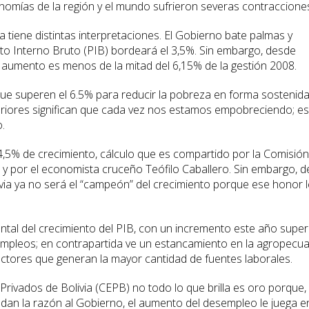
omías de la región y el mundo sufrieron severas contraccione
na tiene distintas interpretaciones. El Gobierno bate palmas y
cto Interno Bruto (PIB) bordeará el 3,5%. Sin embargo, desde
e aumento es menos de la mitad del 6,15% de la gestión 2008.
 que superen el 6.5% para reducir la pobreza en forma sostenida
nferiores significan que cada vez nos estamos empobreciendo; e
o.
4,5% de crecimiento, cálculo que es compartido por la Comisión
y por el economista cruceño Teófilo Caballero. Sin embargo, d
ivia ya no será el “campeón” del crecimiento porque ese honor l
ntal del crecimiento del PIB, con un incremento este año super
mpleos; en contrapartida ve un estancamiento en la agropecua
ectores que generan la mayor cantidad de fuentes laborales.
ivados de Bolivia (CEPB) no todo lo que brilla es oro porque, 
an la razón al Gobierno, el aumento del desempleo le juega e